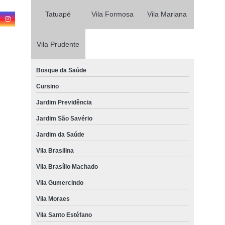
valor vistoria de carro a gás Vila Moraes
Tatuapé
Vila Formosa
Vila Mariana
vistoria de carro a gás Vila Brasílio Machado
empresa de vistoria em carro antigos Planalto Paulista
Vila Prudente
serviço de vistoria de carro Cursino
Bosque da Saúde
vistoria carro antigos Jardim da Saúde
Cursino
vistoria do carros para transferência Mirandópolis
Jardim Previdência
serviço de vistoria de carro São Judas
Jardim São Savério
empresa de vistoria do carro para transferência Jardim Ceci
Jardim da Saúde
empresa de vistoria em carro Vila Mariana
Vila Brasilina
onde emitir laudo de vistoria carro Planalto Paulista
Vila Brasílio Machado
vistoria em carro antigos Paraíso
Vila Gumercindo
empresa de vistoria do carro Planalto Paulista
Vila Moraes
laudo de vistoria carro São Judas
Vila Santo Estéfano