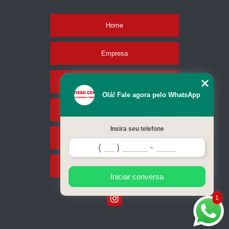
empresa de vistoria carro antigos Vila Moraes
serviço de vistoria do carro Vila Noca
Home
valor vistoria do carro para transferência Jardim São Savério
Empresa
vistoria em carro Vila Clementino
serviço de vistoria em carro Vila Brasilina
Missão
serviço de vistoria de carro a gás Cursino
Olá! Fale agora pelo WhatsApp
vistoria do carro Jardim São Savério
Serviços
Insira seu telefone
Contato
Mapa do site
Iniciar conversa
1