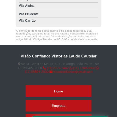
Vila Alpina
Vila Prudente
Vila Carrão
O conteúdo do texto desta página é de direito reservado. Sua
reprodução, parcial ou total, mesmo citando nossos links, é proibida
sem a autorização do autor. Crime de violação de direito autoral –
artigo 184 do Código Penal –
Lei 9610/98 - Lei de direitos autorais
.
Visão Confiance Vistorias Laudo Cautelar
Av. Dr. Gentil de Moura, 697 - Ipiranga - São Paulo - SP
CEP: 04278-080
(11) 2872-7402
(11) 7788-8888
(11) 98504-2000
visaoconfiance@gmail.com
Home
Empresa