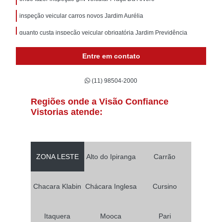
inspeção veicular carros novos Jardim Aurélia
quanto custa inspeção veicular obrigatória Jardim Previdência
quanto custa inspeção veicular anual Jardim da Saúde
Entre em contato
quanto custa inspeção veicular carros novos Praça Da Árvore
(11) 98504-2000
inspeção veicular anual Vila Brasilina
quanto custa inspeção gnv veicular Chácara Inglesa
Regiões onde a Visão Confiance
Vistorias atende:
onde fazer inspeção veicular moto Vila Brasilina
onde fazer inspeção veicular particular Vila Cruzeiro do Sul
quanto custa inspeção técnica veicular Vila Mariana
ZONA LESTE
Alto do Ipiranga
Carrão
inspeção técnica veicular Jardim São Savério
onde fazer inspeção veicular obrigatória Vila Noca
Chacara Klabin
Chácara Inglesa
Cursino
inspeção veicular nacional Jardim São Savério
Itaquera
Mooca
Pari
inspeção de gás veicular Jardim Previdência