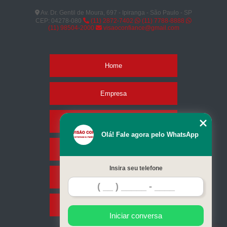
Av. Dr. Gentil de Moura, 697 - Ipiranga - São Paulo - SP
CEP: 04278-080
(11) 2872-7402
(11) 7788-8888
(11) 98504-2000
visaoconfiance@gmail.com
Home
Empresa
Missão
Olá! Fale agora pelo WhatsApp
Serviços
Insira seu telefone
Contato
Mapa do site
Iniciar conversa