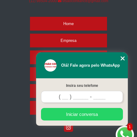
(11) 98504-2000
visaoconfiance@gmail.com
Home
Empresa
Missão
Olá! Fale agora pelo WhatsApp
Serviços
Insira seu telefone
Contato
Mapa do site
Iniciar conversa
1