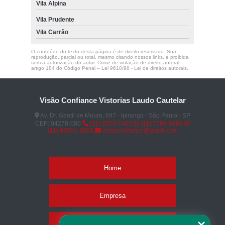
Vila Alpina
Vila Prudente
Vila Carrão
O conteúdo do texto desta página é de direito reservado. Sua
reprodução, parcial ou total, mesmo citando nossos links, é proibida
sem a autorização do autor. Crime de violação de direito autoral –
artigo 184 do Código Penal –
Lei 9610/98 - Lei de direitos autorais
.
Visão Confiance Vistorias Laudo Cautelar
Av. Dr. Gentil de Moura, 697 - Ipiranga - São Paulo - SP
CEP: 04278-080
(11) 2872-7402
(11) 7788-8888
(11) 98504-2000
visaoconfiance@gmail.com
Home
Empresa
Missão