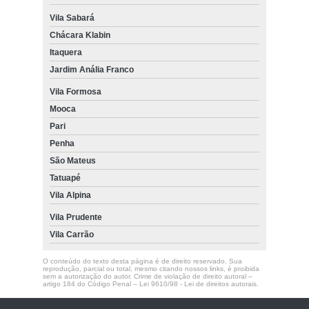
Vila Sabará
Chácara Klabin
Itaquera
Jardim Anália Franco
Vila Formosa
Mooca
Pari
Penha
São Mateus
Tatuapé
Vila Alpina
Vila Prudente
Vila Carrão
O conteúdo do texto desta página é de direito reservado. Sua
reprodução, parcial ou total, mesmo citando nossos links, é proibida
sem a autorização do autor. Crime de violação de direito autoral –
artigo 184 do Código Penal –
Lei 9610/98 - Lei de direitos autorais
.