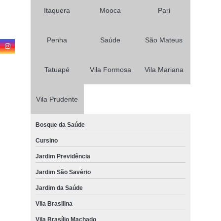
Itaquera
Mooca
Pari
Penha
Saúde
São Mateus
Tatuapé
Vila Formosa
Vila Mariana
Vila Prudente
Bosque da Saúde
Cursino
Jardim Previdência
Jardim São Savério
Jardim da Saúde
Vila Brasilina
Vila Brasílio Machado