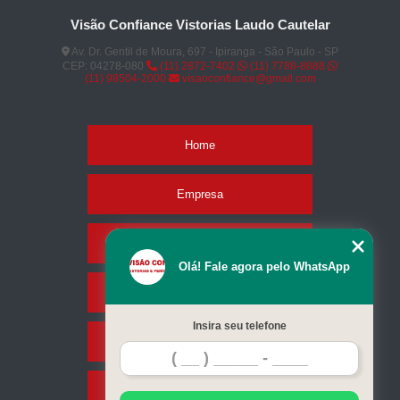
Visão Confiance Vistorias Laudo Cautelar
Av. Dr. Gentil de Moura, 697 - Ipiranga - São Paulo - SP
CEP: 04278-080
(11) 2872-7402
(11) 7788-8888
(11) 98504-2000
visaoconfiance@gmail.com
Home
Empresa
Missão
Olá! Fale agora pelo WhatsApp
Serviços
Insira seu telefone
Contato
Mapa do site