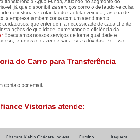
para transferência Água Funda, Atuando no segmento de
Laudo Cautelar de Veículo
iável, já que disponibiliza serviços como o de laudo veicular,
audo de vistoria veicular, laudo cautelar veicular, vistoria de
Laudo de Veículo Cautelar
 disso, a empresa também conta com um atendimento
Laudo Vistoria Cautelar Veicul
s e cuidadosos, que entendem a necessidade de cada cliente.
instalações de qualidade, aumentando a eficiência da
Laudo de Identificação Vei
ar
Executamos nossos serviços de forma qualidade e
doso, teremos o prazer de sanar suas dúvidas. Por isso,
Laudo de Pericia Veicular
Laudo 
Laudo Perícia Cautelar Veicular
La
oria do Carro para Transferência
Laudo Veicular Completo
Laudo Ve
Vistoria e Laudo Veicular
L
m contato por email.
Laudo de Transferência Carro
Laudo de Transferência de Veícul
iance Vistorias atende:
Laudo de Transferência para Veíc
Laudo de Transferência Veicular
Laudo de Vistoria para Transferência 
Chacara Klabin
Chácara Inglesa
Cursino
Itaquera