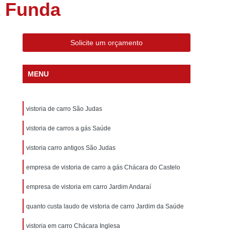
a Funda
eção de Gás Veicular
Inspeção Gnv Veicular
ção Veicular a Gás
Inspeção Veicular Anual
nspeção Veicular Gnv
Inspeção Veicular Moto
Solicite um orçamento
al
Inspeção Veicular Obrigatória
MENU
ferência
Inspeção Veicular Particular
os
Laudo Cautelar para Carros
vistoria de carro São Judas
Laudo Cautelar para Carros Importados
Laudo Cautelar para Veículos Leves
vistoria de carros a gás Saúde
os Pesados
Laudo Cautelar Veicular
vistoria carro antigos São Judas
Completa
Laudo Veicular Cautelar
empresa de vistoria de carro a gás Chácara do Castelo
tados
Laudo Veicular para Vans
empresa de vistoria em carro Jardim Andaraí
esa de Vistoria Cautelar
Laudo Automotivo
quanto custa laudo de vistoria de carro Jardim da Saúde
 Cautelar Completo
Laudo Cautelar de Carro
vistoria em carro Chácara Inglesa