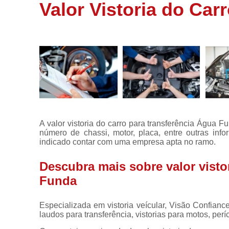
de veículos
Valor Vistoria do Ca
Laudos para
transferência
Perícia
cautelar
Vistoria
Vistoria
carros
Vistoria
A valor vistoria do carro para transferência Água 
cautelar
número de chassi, motor, placa, entre outras info
indicado contar com uma empresa apta no ramo.
Vistoria
veicular
Descubra mais sobre valor visto
Vistorias
Funda
para motos
Especializada em vistoria veícular, Visão Confian
laudos para transferência, vistorias para motos, períc