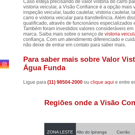
Caso esteja precisando de valor vistoria do carro 
vistoria veicular, a Visão Confiance é a opção mais v
inspeção veicular, laudo cautelar, vistoria cautelar, l
carro e vistoria veicular para transferência. Além
qualificado, através de funcionários especializado
Também foram investidos valores consideráveis em 
marca. Saiba mais sobre o serviço de
vistoria veicul
confiança. Com um atendimento diferenciado e cuida
não deixe de entrar em contato para saber mais.
Para saber mais sobre Valor Vist
Água Funda
Ligue para
(11) 98504-2000
ou
clique aqui
e entre e
Regiões onde a Visão Conf
ZONA LESTE
Alto do Ipiranga
Carrão