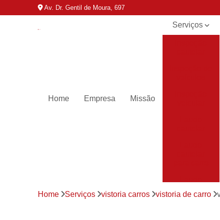
Av. Dr. Gentil de Moura, 697
Serviços
Inspeção
cautelar
Inspeção de
veículos
Inspeção
Home
Empresa
Missão
veicular
Laudo
cautelar
Laudo
cautelar
para carro
Laudo
veicular
Home
Serviços
vistoria carros
vistoria de carro
Laudos de
transferência