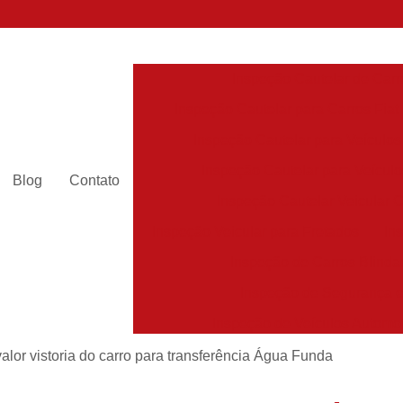
Inspeção Cautelar de Carr
Inspeção Cautelar para Carros Fiat
Inspeção Cautelar para Veículos
Inspeção Cautelar para Veícul
Blog
Contato
Inspeção Cautelar Veicular 
Inspeção Veicular para Fretados
In
Inspeção de Carros Blinda
Inspeção de Segurança 
Inspeção de Veículos Automo
Inspeção de Veículos Escolar
valor vistoria do carro para transferência Água Funda
Inspeção de Veículos Leve