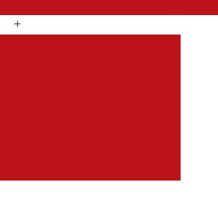
(11) 98504-2000
os
Inspeção Cautelar para Carros
Inspeção Cautelar para Carros Importados
Inspeção Cautelar para Veículos Leves
os Pesados
Inspeção Cautelar Veicular
Completa
Inspeção Veicular Cautelar
speção Veicular para Vans
Inspeção de Carros
dos
Inspeção de Carros Completa
em Veículos
Inspeção de Veículo
tivos
Inspeção de Veículos Coletivos
es
Inspeção de Veículos Estrangeiros
s
Inspeção de Veículos Sinistrados