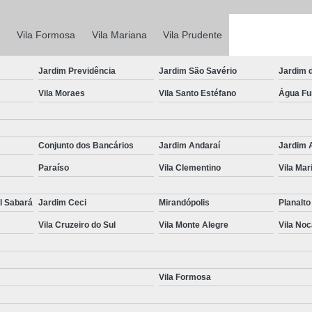
Laudo Completo de Transferência
Laudo Completo pa
Vila Formosa
Vila Mariana
Vila Prudente
Laudo Completo para Transferência d
Jardim Previdência
Jardim São Savério
Jardim 
Laudo de Transferência de
Vila Moraes
Vila Santo Estéfano
Água F
Laudo para Transferência de Ca
Laudo para Transferência de Veículo
Laudo para Transferência V
Conjunto dos Bancários
Jardim Andaraí
Jardim 
Perícia Cautelar Automotiva
Perícia 
Paraíso
Vila Clementino
Vila Mar
Perícia Cautelar de Veículos
l Sabará
Jardim Ceci
Mirandópolis
Planalto
Perícia Cautelar para Carros Fia
Vila Cruzeiro do Sul
Vila Monte Alegre
Vila No
Perícia Cautelar para Veícul
Perícia Cautelar Veicular Campinas
Vila Formosa
Vistoria de Identificação Veicular
V
Vistoria de Veículos de Aplicativ