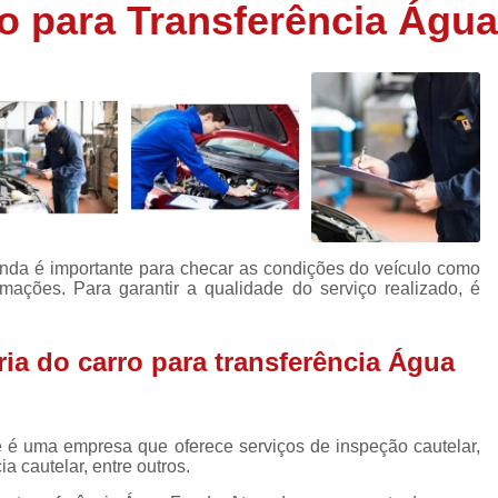
rro para Transferência Águ
Inspeção Veicular Completa
Insp
Inspeção Técnica Veicular
Inspe
Inspeção Veicular Carros Novos
I
Inspeção Veicular Nacion
Inspeção Veicular para Trans
Laudo Cautelar de Carr
Laudo Cautelar para Carros Fiat
Funda é importante para checar as condições do veículo como
Laudo Cautelar para Veículos
rmações. Para garantir a qualidade do serviço realizado, é
Laudo Cautelar para Veícul
Laudo Cautelar Veicular 
ria do carro para transferência Água
Laudo Veicular para Fre
Empresa de Laudo Cautelar
Empr
ce é uma empresa que oferece serviços de inspeção cautelar,
ia cautelar, entre outros.
Laudo Cautelar Automotivo
Laudo