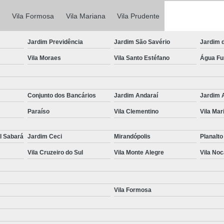
Laudo Completo de Transferência
Vila Formosa
Vila Mariana
Vila Prudente
Laudo Completo pa
Laudo Completo para Transferência d
Jardim Previdência
Jardim São Savério
Jardim 
Laudo de Transferência de
Vila Moraes
Vila Santo Estéfano
Água F
Laudo para Transferência de Ca
Laudo para Transferência de Veículo
Conjunto dos Bancários
Jardim Andaraí
Jardim 
Laudo para Transferência V
Paraíso
Vila Clementino
Vila Mar
Perícia Cautelar Automotiva
Perícia 
Perícia Cautelar de Veículos
l Sabará
Jardim Ceci
Mirandópolis
Planalto
Vila Cruzeiro do Sul
Vila Monte Alegre
Vila No
Perícia Cautelar para Carros Fia
Perícia Cautelar para Veícul
Perícia Cautelar Veicular Campinas
Vila Formosa
Vistoria de Identificação Veicular
V
Vistoria de Veículos de Aplicativ