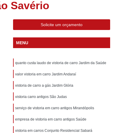
ão Savério
eção de Gás Veicular
Inspeção Gnv Veicular
ção Veicular a Gás
Inspeção Veicular Anual
nspeção Veicular Gnv
Inspeção Veicular Moto
Solicite um orçamento
al
Inspeção Veicular Obrigatória
MENU
ferência
Inspeção Veicular Particular
os
Laudo Cautelar para Carros
quanto custa laudo de vistoria de carro Jardim da Saúde
Laudo Cautelar para Carros Importados
Laudo Cautelar para Veículos Leves
valor vistoria em carro Jardim Andaraí
os Pesados
Laudo Cautelar Veicular
vistoria de carro a gás Jardim Glória
Completa
Laudo Veicular Cautelar
vistoria carro antigos São Judas
tados
Laudo Veicular para Vans
serviço de vistoria em carro antigos Mirandópolis
esa de Vistoria Cautelar
Laudo Automotivo
empresa de vistoria em carro antigos Saúde
 Cautelar Completo
Laudo Cautelar de Carro
vistoria em carros Conjunto Residencial Sabará