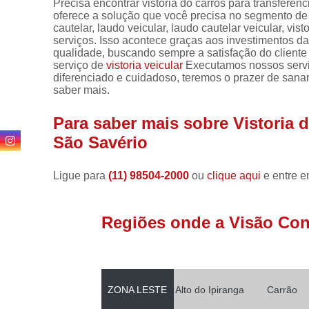
Precisa encontrar vistoria do carros para transferê
oferece a solução que você precisa no segmento de v
cautelar, laudo veicular, laudo cautelar veicular, visto
serviços. Isso acontece graças aos investimentos d
qualidade, buscando sempre a satisfação do cliente
serviço de
vistoria veicular
Executamos nossos servi
diferenciado e cuidadoso, teremos o prazer de sanar
saber mais.
Para saber mais sobre Vistoria 
São Savério
Ligue para
(11) 98504-2000
ou
clique aqui
e entre e
Regiões onde a Visão Conf
ZONA LESTE
Alto do Ipiranga
Carrão