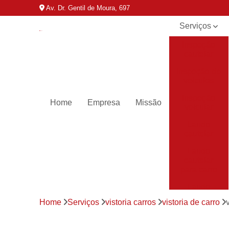
Av. Dr. Gentil de Moura, 697
Serviços
Inspeção
cautelar
Inspeção de
veículos
Inspeção
Home
Empresa
Missão
veicular
Laudo
cautelar
Laudo
cautelar
para carro
Laudo
veicular
Home
Serviços
vistoria carros
vistoria de carro
Laudos de
transferência