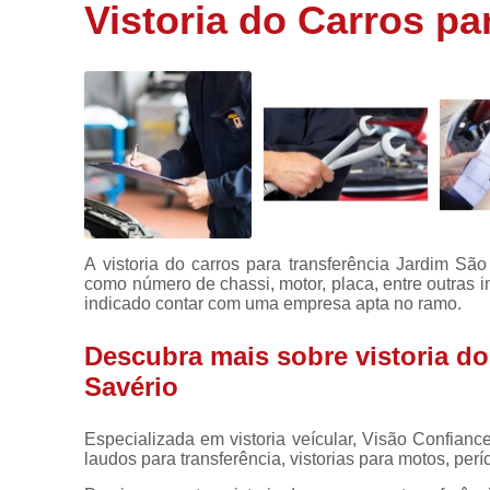
de veículos
Vistoria do Carros pa
Laudos para
transferência
Perícia
cautelar
Vistoria
Vistoria
carros
Vistoria
A vistoria do carros para transferência Jardim Sã
cautelar
como número de chassi, motor, placa, entre outras i
indicado contar com uma empresa apta no ramo.
Vistoria
veicular
Descubra mais sobre vistoria do
Vistorias
Savério
para motos
Especializada em vistoria veícular, Visão Confian
laudos para transferência, vistorias para motos, períc