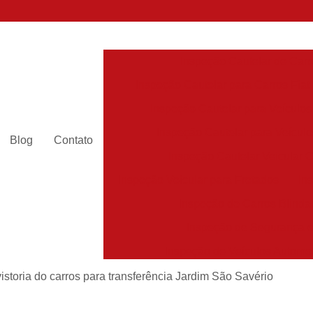
Inspeção Cautelar de Carr
Inspeção Cautelar para Carros Fiat
Inspeção Cautelar para Veículos
Inspeção Cautelar para Veícul
Blog
Contato
Inspeção Cautelar Veicular 
Inspeção Veicular para Fretados
In
Inspeção de Carros Blinda
Inspeção de Segurança 
Inspeção de Veículos Automo
Inspeção de Veículos Escolar
vistoria do carros para transferência Jardim São Savério
Inspeção de Veículos Leve