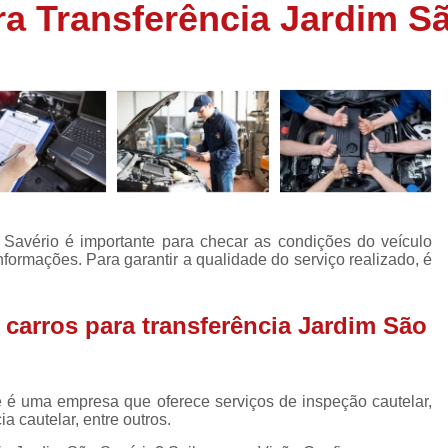
ra Transferência Jardim S
Inspeção Veicular Completa
Insp
Inspeção Técnica Veicular
Inspe
Inspeção Veicular Carros Novos
I
Inspeção Veicular Nacion
Inspeção Veicular para Trans
Laudo Cautelar de Carr
Laudo Cautelar para Carros Fiat
o Savério é importante para checar as condições do veículo
Laudo Cautelar para Veículos
nformações. Para garantir a qualidade do serviço realizado, é
Laudo Cautelar para Veícul
Laudo Cautelar Veicular 
 carros para transferência Jardim São
Laudo Veicular para Fre
Empresa de Laudo Cautelar
Empr
ce é uma empresa que oferece serviços de inspeção cautelar,
ia cautelar, entre outros.
Laudo Cautelar Automotivo
Laudo