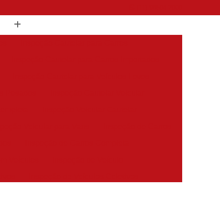
(11) 98504-2000
os
Inspeção Cautelar para Carros
Inspeção Cautelar para Carros Importados
Inspeção Cautelar para Veículos Leves
os Pesados
Inspeção Cautelar Veicular
Completa
Inspeção Veicular Cautelar
speção Veicular para Vans
Inspeção de Carros
dos
Inspeção de Carros Completa
em Veículos
Inspeção de Veículo
tivos
Inspeção de Veículos Coletivos
es
Inspeção de Veículos Estrangeiros
s
Inspeção de Veículos Sinistrados