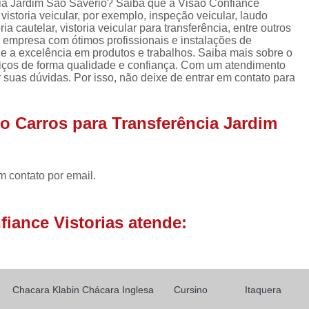
ncia Jardim São Savério? Saiba que a Visão Confiance
Laudo Cautelar de Veículo
istoria veicular, por exemplo, inspeção veicular, laudo
ria cautelar, vistoria veicular para transferência, entre outros
Laudo de Veículo Cautelar
a empresa com ótimos profissionais e instalações de
Laudo Vistoria Cautelar Veicul
 e a excelência em produtos e trabalhos. Saiba mais sobre o
ços de forma qualidade e confiança. Com um atendimento
Laudo de Identificação Vei
 suas dúvidas. Por isso, não deixe de entrar em contato para
Laudo de Pericia Veicular
Laudo 
do Carros para Transferência Jardim
Laudo Perícia Cautelar Veicular
La
Laudo Veicular Completo
Laudo Ve
Vistoria e Laudo Veicular
L
m contato por email.
Laudo de Transferência Carro
Laudo de Transferência de Veícul
iance Vistorias atende:
Laudo de Transferência para Veíc
Laudo de Transferência Veicular
Laudo de Vistoria para Transferência 
Chacara Klabin
Chácara Inglesa
Cursino
Itaquera