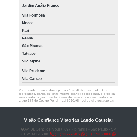
Jardim Anália Franco
Vila Formosa
Mooca
Pari
Penha
São Mateus
Tatuapé
Vila Alpina
Vila Prudente
Vila Carrão
O conteúdo do texto desta página é de direito reservado. Sua
reprodução, parcial ou total, mesmo citando nossos links, é proibida
sem a autorização do autor. Crime de violação de direito autoral –
artigo 184 do Código Penal –
Lei 9610/98 - Lei de direitos autorais
.
Visão Confiance Vistorias Laudo Cautelar
Av. Dr. Gentil de Moura, 697 - Ipiranga - São Paulo - SP
CEP: 04278-080
(11) 2872-7402
(11) 7788-8888