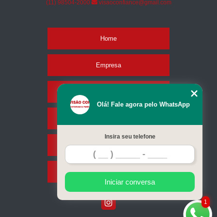
(11) 98504-2000
visaoconfiance@gmail.com
Home
Empresa
Missão
Olá! Fale agora pelo WhatsApp
Serviços
Insira seu telefone
Contato
Mapa do site
Iniciar conversa
1