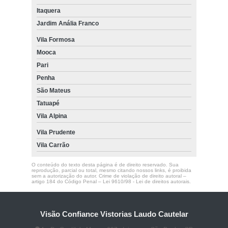
Itaquera
Jardim Anália Franco
Vila Formosa
Mooca
Pari
Penha
São Mateus
Tatuapé
Vila Alpina
Vila Prudente
Vila Carrão
O conteúdo do texto desta página é de direito reservado. Sua
reprodução, parcial ou total, mesmo citando nossos links, é proibida
sem a autorização do autor. Crime de violação de direito autoral –
artigo 184 do Código Penal –
Lei 9610/98 - Lei de direitos autorais
.
Visão Confiance Vistorias Laudo Cautelar