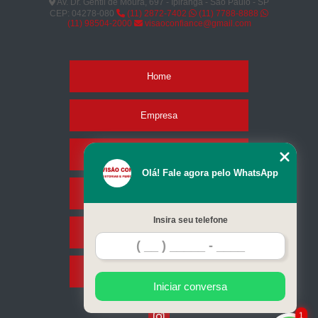
Av. Dr. Gentil de Moura, 697 - Ipiranga - São Paulo - SP
CEP: 04278-080
(11) 2872-7402
(11) 7788-8888
(11) 98504-2000
visaoconfiance@gmail.com
Home
Empresa
Missão
Olá! Fale agora pelo WhatsApp
Serviços
Insira seu telefone
Contato
Mapa do site
Iniciar conversa
1