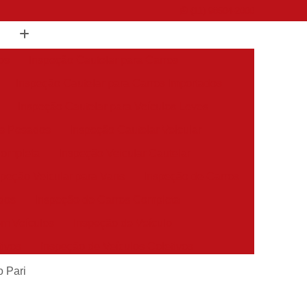
(11) 98504-2000
os
Inspeção Cautelar para Carros
Inspeção Cautelar para Carros Importados
Inspeção Cautelar para Veículos Leves
os Pesados
Inspeção Cautelar Veicular
Completa
Inspeção Veicular Cautelar
speção Veicular para Vans
Inspeção de Carros
dos
Inspeção de Carros Completa
em Veículos
Inspeção de Veículo
tivos
Inspeção de Veículos Coletivos
es
Inspeção de Veículos Estrangeiros
o Pari
s
Inspeção de Veículos Sinistrados