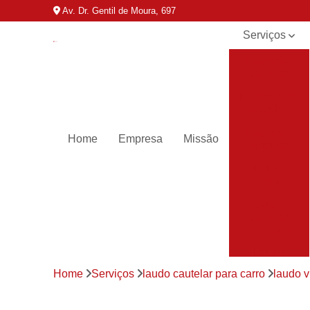
Av. Dr. Gentil de Moura, 697
Serviços
Inspeção
cautelar
Inspeção de
veículos
Inspeção
Home
Empresa
Missão
veicular
Laudo
cautelar
Laudo
cautelar
para carro
Laudo
veicular
Home
Serviços
laudo cautelar para carro
laudo v
Laudos de
transferência