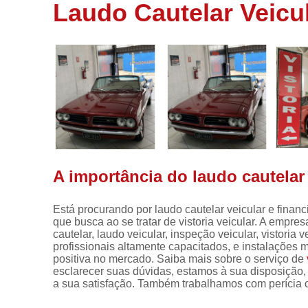
de veículos
Laudo Cautelar Veicu
Laudos para
transferência
Perícia
cautelar
Vistoria
Vistoria
carros
Vistoria
cautelar
A importância do laudo cautelar 
Vistoria
veicular
Está procurando por laudo cautelar veicular e fina
que busca ao se tratar de vistoria veicular. A empre
Vistorias
cautelar, laudo veicular, inspeção veicular, vistoria 
para motos
profissionais altamente capacitados, e instalações
positiva no mercado. Saiba mais sobre o serviço de
esclarecer suas dúvidas, estamos à sua disposição
a sua satisfação. Também trabalhamos com perícia ca