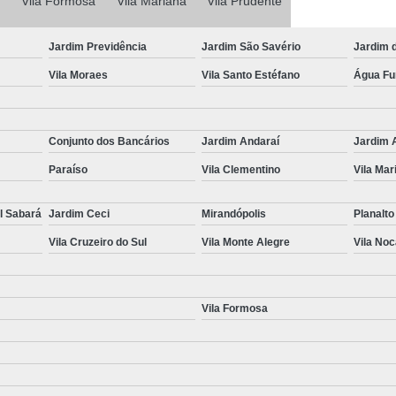
Vila Formosa
Vila Mariana
Laudo Completo de Transferência
Vila Prudente
Laudo Completo pa
Jardim Previdência
Jardim São Savério
Jardim 
Laudo Completo para Transferência d
Vila Moraes
Vila Santo Estéfano
Água F
Laudo de Transferência de
Laudo para Transferência de Ca
Conjunto dos Bancários
Jardim Andaraí
Jardim 
Laudo para Transferência de Veículo
Paraíso
Vila Clementino
Vila Mar
Laudo para Transferência V
Perícia Cautelar Automotiva
Perícia 
l Sabará
Jardim Ceci
Mirandópolis
Planalto
Perícia Cautelar de Veículos
Vila Cruzeiro do Sul
Vila Monte Alegre
Vila No
Perícia Cautelar para Carros Fia
Perícia Cautelar para Veícul
Vila Formosa
Perícia Cautelar Veicular Campinas
Vistoria de Identificação Veicular
V
Vistoria de Veículos de Aplicativ