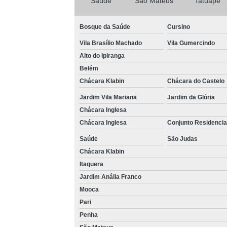
Saúde
São Mateus
Tatuapé
Bosque da Saúde
Cursino
Vila Brasílio Machado
Vila Gumercindo
Alto do Ipiranga
Belém
Chácara Klabin
Chácara do Castelo
Jardim Vila Mariana
Jardim da Glória
Chácara Inglesa
Chácara Inglesa
Conjunto Residencia
Saúde
São Judas
Chácara Klabin
Itaquera
Jardim Anália Franco
Mooca
Pari
Penha