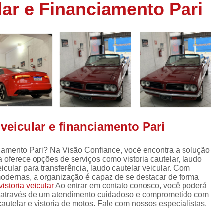
lar e Financiamento Pari
Inspeção Veicular Completa
Insp
Inspeção Técnica Veicular
Inspe
Inspeção Veicular Carros Novos
I
Inspeção Veicular Nacion
Inspeção Veicular para Trans
Laudo Cautelar de Carr
Laudo Cautelar para Carros Fiat
veicular e financiamento Pari
Laudo Cautelar para Veículos
Laudo Cautelar para Veícul
nciamento Pari? Na Visão Confiance, você encontra a solução
Laudo Cautelar Veicular 
sa oferece opções de serviços como vistoria cautelar, laudo
veicular para transferência, laudo cautelar veicular. Com
Laudo Veicular para Fre
 modernas, a organização é capaz de se destacar de forma
vistoria veicular
Ao entrar em contato conosco, você poderá
Empresa de Laudo Cautelar
Empr
, através de um atendimento cuidadoso e comprometido com
utelar e vistoria de motos. Fale com nossos especialistas.
Laudo Cautelar Automotivo
Laudo