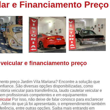
lar e Financiamento Preço
Inspeção Veicular Completa
Insp
Inspeção Técnica Veicular
Inspe
Inspeção Veicular Carros Novos
I
Inspeção Veicular Nacion
Inspeção Veicular para Trans
Laudo Cautelar de Carr
Laudo Cautelar para Carros Fiat
 veicular e financiamento preço
Laudo Cautelar para Veículos
Laudo Cautelar para Veícul
Laudo Cautelar Veicular 
iamento preço Jardim Vila Mariana? Encontre a solução que
onfiance. São diversas opções disponibilizadas, como
Laudo Veicular para Fre
istoria veicular para transferência, laudo cautelar veicular e
iu em profissionais competentes e em equipamentos
Empresa de Laudo Cautelar
Empr
eicular
Por isso, não deixe de falar conosco para esclarecer
Laudo Cautelar Automotivo
Laudo
. Além do que já foi apresentado, o empreendimento também
nsferência, entre outras opções. Saiba mais entrando em