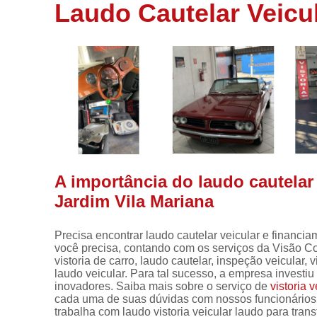
de veículos
Laudo Cautelar Veicu
Laudos para
transferência
Perícia
cautelar
Vistoria
Vistoria
carros
Vistoria
cautelar
A importância do laudo cautelar
Jardim Vila Mariana
Vistoria
veicular
Precisa encontrar laudo cautelar veicular e financ
Vistorias
você precisa, contando com os serviços da Visão C
para motos
vistoria de carro, laudo cautelar, inspeção veicular, v
laudo veicular. Para tal sucesso, a empresa invest
inovadores. Saiba mais sobre o serviço de
vistoria v
cada uma de suas dúvidas com nossos funcionários
trabalha com laudo vistoria veicular laudo para tra