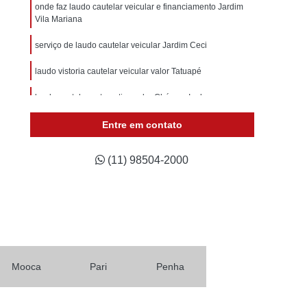
Laudo Cautelar Veicular e Financiamento
onde faz laudo cautelar veicular e financiamento Jardim
Vila Mariana
Laudo Pericial Veicular Completo
serviço de laudo cautelar veicular Jardim Ceci
ar
Serviço de Laudo Cautelar Veicular
laudo vistoria cautelar veicular valor Tatuapé
cular
Laudo de Inspeção Veicular
e Pericia Veicular
laudo cautelar automotivo valor Chácara Inglesa
Laudo Inspeção Veicular
udo Pericial Veicular
Laudo Técnico Veicular
Entre em contato
icular Gnv
Laudo Veicular para Transferência
(11) 98504-2000
audo de Carro
Laudo de Transferência
Laudo de Transferência de Automóveis
os
Laudo de Transferência Mais Próximo
ulos
Laudo de Transferência Perto de Mim
Laudo de Vistoria para Transferência de Carros
Mooca
Pari
Penha
de Veículo
Laudo Transferência Veicular Valor