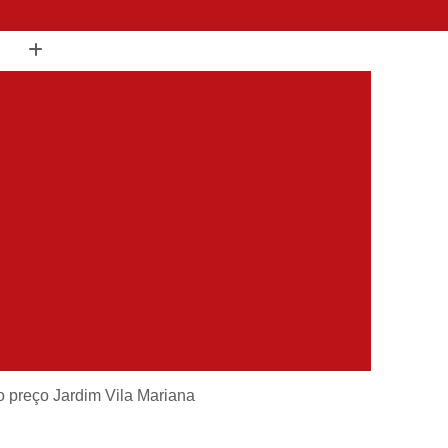
(11) 98504-2000
os
Inspeção Cautelar para Carros
Inspeção Cautelar para Carros Importados
Inspeção Cautelar para Veículos Leves
os Pesados
Inspeção Cautelar Veicular
Completa
Inspeção Veicular Cautelar
speção Veicular para Vans
Inspeção de Carros
dos
Inspeção de Carros Completa
em Veículos
Inspeção de Veículo
tivos
Inspeção de Veículos Coletivos
es
Inspeção de Veículos Estrangeiros
to preço Jardim Vila Mariana
s
Inspeção de Veículos Sinistrados