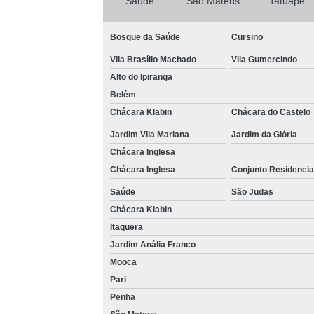
Saúde
São Mateus
Tatuapé
Bosque da Saúde
Cursino
Vila Brasílio Machado
Vila Gumercindo
Alto do Ipiranga
Belém
Chácara Klabin
Chácara do Castelo
Jardim Vila Mariana
Jardim da Glória
Chácara Inglesa
Chácara Inglesa
Conjunto Residencia
Saúde
São Judas
Chácara Klabin
Itaquera
Jardim Anália Franco
Mooca
Pari
Penha