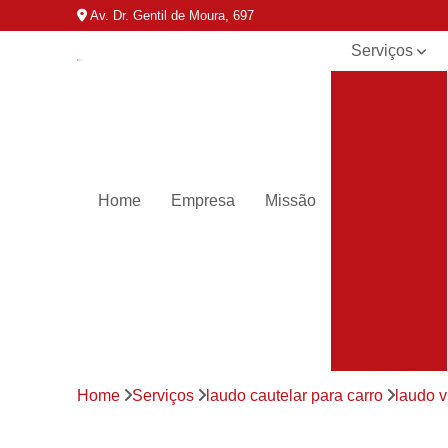
Av. Dr. Gentil de Moura, 697
Serviços
Inspeção
cautelar
Inspeção de
veículos
Inspeção
Home
Empresa
Missão
veicular
Laudo
cautelar
Laudo
cautelar
para carro
Laudo
veicular
Home
Serviços
laudo cautelar para carro
laudo v
Laudos de
transferência