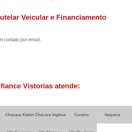
Laudo Cautelar de Veículo
Laudo de Veículo Cautelar
utelar Veicular e Financiamento
Laudo Vistoria Cautelar Veicul
Laudo de Identificação Vei
m contato por email.
Laudo de Pericia Veicular
Laudo 
Laudo Perícia Cautelar Veicular
La
Laudo Veicular Completo
Laudo Ve
Vistoria e Laudo Veicular
L
Laudo de Transferência Carro
iance Vistorias atende:
Laudo de Transferência de Veícul
Laudo de Transferência para Veíc
Laudo de Transferência Veicular
Chacara Klabin
Chácara Inglesa
Cursino
Itaquera
Laudo de Vistoria para Transferência 