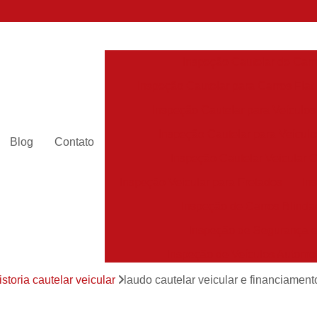
Inspeção Cautelar de Carr
Inspeção Cautelar para Carros Fiat
Inspeção Cautelar para Veículos
Inspeção Cautelar para Veícul
Blog
Contato
Inspeção Cautelar Veicular 
Inspeção Veicular para Fretados
In
Inspeção de Carros Blinda
Inspeção de Segurança 
Inspeção de Veículos Automo
Inspeção de Veículos Escolar
istoria cautelar veicular
laudo cautelar veicular e financiamen
Inspeção de Veículos Leve