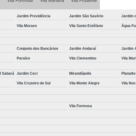
Vila Formosa
Vila Mariana
Laudo Completo de Transferência
Vila Prudente
Laudo Completo pa
Jardim Previdência
Jardim São Savério
Jardim 
Laudo Completo para Transferência d
Vila Moraes
Vila Santo Estéfano
Água F
Laudo de Transferência de
Laudo para Transferência de Ca
Conjunto dos Bancários
Jardim Andaraí
Jardim 
Laudo para Transferência de Veículo
Paraíso
Vila Clementino
Vila Mar
Laudo para Transferência V
Perícia Cautelar Automotiva
Perícia 
l Sabará
Jardim Ceci
Mirandópolis
Planalto
Perícia Cautelar de Veículos
Vila Cruzeiro do Sul
Vila Monte Alegre
Vila No
Perícia Cautelar para Carros Fia
Perícia Cautelar para Veícul
Vila Formosa
Perícia Cautelar Veicular Campinas
Vistoria de Identificação Veicular
V
Vistoria de Veículos de Aplicativ