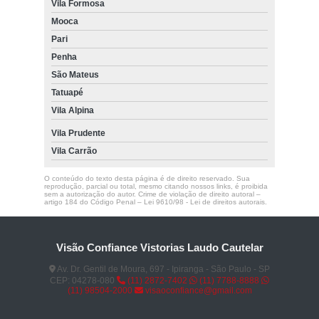
Vila Formosa
Mooca
Pari
Penha
São Mateus
Tatuapé
Vila Alpina
Vila Prudente
Vila Carrão
O conteúdo do texto desta página é de direito reservado. Sua
reprodução, parcial ou total, mesmo citando nossos links, é proibida
sem a autorização do autor. Crime de violação de direito autoral –
artigo 184 do Código Penal –
Lei 9610/98 - Lei de direitos autorais
.
Visão Confiance Vistorias Laudo Cautelar
Av. Dr. Gentil de Moura, 697 - Ipiranga - São Paulo - SP
CEP: 04278-080
(11) 2872-7402
(11) 7788-8888
(11) 98504-2000
visaoconfiance@gmail.com