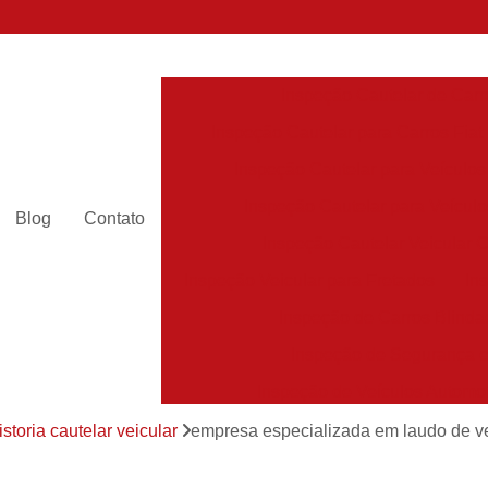
Inspeção Cautelar de Carr
Inspeção Cautelar para Carros Fiat
Inspeção Cautelar para Veículos
Inspeção Cautelar para Veícul
Blog
Contato
Inspeção Cautelar Veicular 
Inspeção Veicular para Fretados
In
Inspeção de Carros Blinda
Inspeção de Segurança 
Inspeção de Veículos Automo
Inspeção de Veículos Escolar
istoria cautelar veicular
empresa especializada em laudo de veí
Inspeção de Veículos Leve