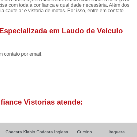
Laudo Cautelar de Veículo
ecisa com toda a confiança e qualidade necessária. Além dos
 cautelar e vistoria de motos. Por isso, entre em contato
Laudo de Veículo Cautelar
Laudo Vistoria Cautelar Veicul
Especializada em Laudo de Veículo
Laudo de Identificação Vei
Laudo de Pericia Veicular
Laudo 
m contato por email.
Laudo Perícia Cautelar Veicular
La
Laudo Veicular Completo
Laudo Ve
Vistoria e Laudo Veicular
L
Laudo de Transferência Carro
Laudo de Transferência de Veícul
iance Vistorias atende:
Laudo de Transferência para Veíc
Laudo de Transferência Veicular
Laudo de Vistoria para Transferência 
Chacara Klabin
Chácara Inglesa
Cursino
Itaquera