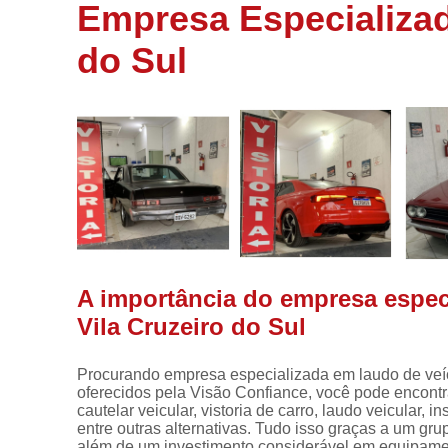
de veículos
Empresa Especializad
Laudos para
do Sul
transferência
Perícia
cautelar
Vistoria
Vistoria
carros
Vistoria
cautelar
Vistoria
A importância do empresa especi
veicular
Vila Cruzeiro do Sul
Vistorias
para motos
Procurando empresa especializada em laudo de veícu
oferecidos pela Visão Confiance, você pode encontrar 
cautelar veicular, vistoria de carro, laudo veicular, i
entre outras alternativas. Tudo isso graças a um gru
além de um investimento considerável em equipamen