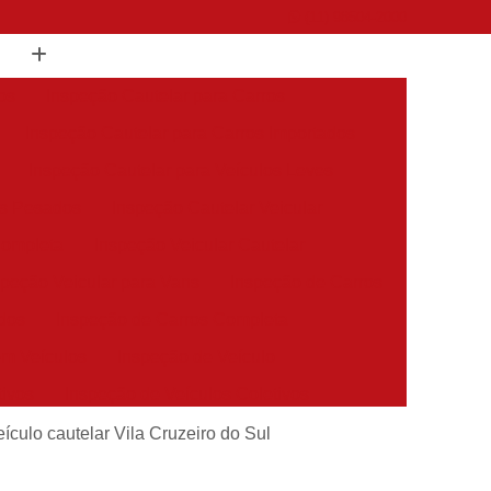
(11) 98504-2000
os
Inspeção Cautelar para Carros
Inspeção Cautelar para Carros Importados
Inspeção Cautelar para Veículos Leves
os Pesados
Inspeção Cautelar Veicular
Completa
Inspeção Veicular Cautelar
speção Veicular para Vans
Inspeção de Carros
dos
Inspeção de Carros Completa
em Veículos
Inspeção de Veículo
tivos
Inspeção de Veículos Coletivos
es
Inspeção de Veículos Estrangeiros
culo cautelar Vila Cruzeiro do Sul
s
Inspeção de Veículos Sinistrados