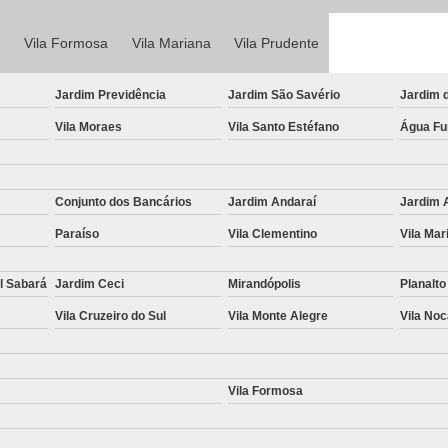
Laudo Completo de Transferência
Laudo Completo pa
Vila Formosa
Vila Mariana
Vila Prudente
Laudo Completo para Transferência d
Jardim Previdência
Jardim São Savério
Jardim 
Laudo de Transferência de
Vila Moraes
Vila Santo Estéfano
Água F
Laudo para Transferência de Ca
Laudo para Transferência de Veículo
Conjunto dos Bancários
Jardim Andaraí
Jardim 
Laudo para Transferência V
Paraíso
Vila Clementino
Vila Mar
Perícia Cautelar Automotiva
Perícia 
Perícia Cautelar de Veículos
l Sabará
Jardim Ceci
Mirandópolis
Planalto
Perícia Cautelar para Carros Fia
Vila Cruzeiro do Sul
Vila Monte Alegre
Vila No
Perícia Cautelar para Veícul
Perícia Cautelar Veicular Campinas
Vila Formosa
Vistoria de Identificação Veicular
V
Vistoria de Veículos de Aplicativ