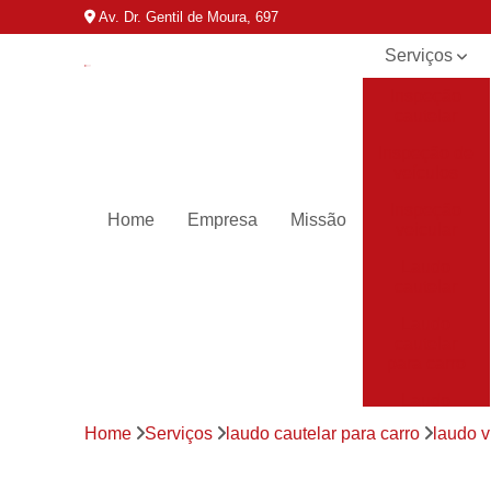
Av. Dr. Gentil de Moura, 697
Serviços
Inspeção
cautelar
Inspeção de
veículos
Inspeção
Home
Empresa
Missão
veicular
Laudo
cautelar
Laudo
cautelar
para carro
Laudo
veicular
Home
Serviços
laudo cautelar para carro
laudo v
Laudos de
transferência