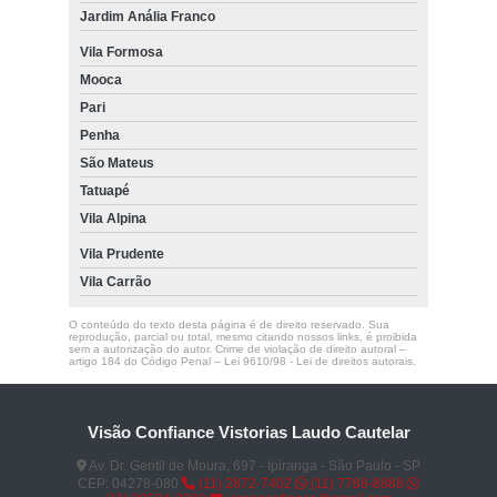
Jardim Anália Franco
Vila Formosa
Mooca
Pari
Penha
São Mateus
Tatuapé
Vila Alpina
Vila Prudente
Vila Carrão
O conteúdo do texto desta página é de direito reservado. Sua
reprodução, parcial ou total, mesmo citando nossos links, é proibida
sem a autorização do autor. Crime de violação de direito autoral –
artigo 184 do Código Penal –
Lei 9610/98 - Lei de direitos autorais
.
Visão Confiance Vistorias Laudo Cautelar
Av. Dr. Gentil de Moura, 697 - Ipiranga - São Paulo - SP
CEP: 04278-080
(11) 2872-7402
(11) 7788-8888