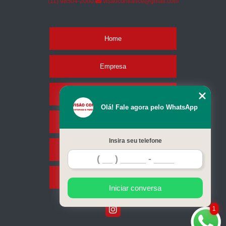
(11) 98504-2000
visaoconfiance@gmail.com
Home
Empresa
Missão
Olá! Fale agora pelo WhatsApp
Serviços
Insira seu telefone
Contato
Mapa do site
Iniciar conversa
1