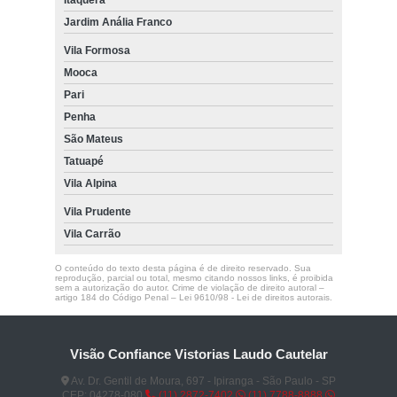
Jardim Anália Franco
Vila Formosa
Mooca
Pari
Penha
São Mateus
Tatuapé
Vila Alpina
Vila Prudente
Vila Carrão
O conteúdo do texto desta página é de direito reservado. Sua
reprodução, parcial ou total, mesmo citando nossos links, é proibida
sem a autorização do autor. Crime de violação de direito autoral –
artigo 184 do Código Penal –
Lei 9610/98 - Lei de direitos autorais
.
Visão Confiance Vistorias Laudo Cautelar
Av. Dr. Gentil de Moura, 697 - Ipiranga - São Paulo - SP
CEP: 04278-080
(11) 2872-7402
(11) 7788-8888