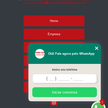
(11) 98504-2000
visaoconfiance@gmail.com
Home
Empresa
Missão
Olá! Fale agora pelo WhatsApp
Serviços
Insira seu telefone
Contato
Mapa do site
Iniciar conversa
1