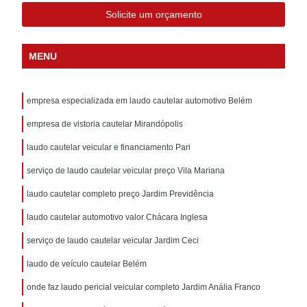
Solicite um orçamento
MENU
empresa especializada em laudo cautelar automotivo Belém
empresa de vistoria cautelar Mirandópolis
laudo cautelar veicular e financiamento Pari
serviço de laudo cautelar veicular preço Vila Mariana
laudo cautelar completo preço Jardim Previdência
laudo cautelar automotivo valor Chácara Inglesa
serviço de laudo cautelar veicular Jardim Ceci
laudo de veículo cautelar Belém
onde faz laudo pericial veicular completo Jardim Anália Franco