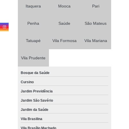
Itaquera
Mooca
Pari
Penha
Saúde
São Mateus
Tatuapé
Vila Formosa
Vila Mariana
Vila Prudente
Bosque da Saúde
Cursino
Jardim Previdência
Jardim São Savério
Jardim da Saúde
Vila Brasilina
Vila Brasílio Machado