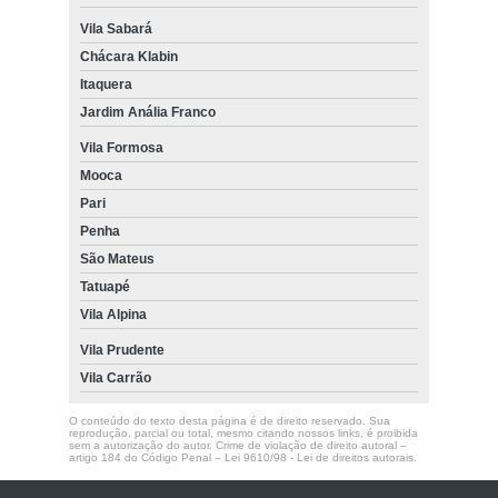
Vila Sabará
Chácara Klabin
Itaquera
Jardim Anália Franco
Vila Formosa
Mooca
Pari
Penha
São Mateus
Tatuapé
Vila Alpina
Vila Prudente
Vila Carrão
O conteúdo do texto desta página é de direito reservado. Sua
reprodução, parcial ou total, mesmo citando nossos links, é proibida
sem a autorização do autor. Crime de violação de direito autoral –
artigo 184 do Código Penal –
Lei 9610/98 - Lei de direitos autorais
.