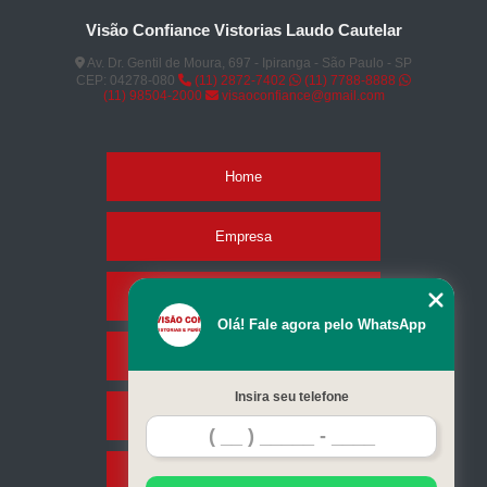
Visão Confiance Vistorias Laudo Cautelar
Av. Dr. Gentil de Moura, 697 - Ipiranga - São Paulo - SP
CEP: 04278-080
(11) 2872-7402
(11) 7788-8888
(11) 98504-2000
visaoconfiance@gmail.com
Home
Empresa
Missão
Olá! Fale agora pelo WhatsApp
Serviços
Insira seu telefone
Contato
Mapa do site