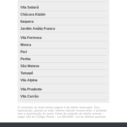
Vila Sabará
Chácara Klabin
Itaquera
Jardim Anália Franco
Vila Formosa
Mooca
Pari
Penha
São Mateus
Tatuapé
Vila Alpina
Vila Prudente
Vila Carrão
O conteúdo do texto desta página é de direito reservado. Sua
reprodução, parcial ou total, mesmo citando nossos links, é proibida
sem a autorização do autor. Crime de violação de direito autoral –
artigo 184 do Código Penal –
Lei 9610/98 - Lei de direitos autorais
.