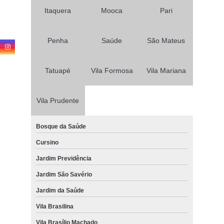
Itaquera
Mooca
Pari
Penha
Saúde
São Mateus
Tatuapé
Vila Formosa
Vila Mariana
Vila Prudente
Bosque da Saúde
Cursino
Jardim Previdência
Jardim São Savério
Jardim da Saúde
Vila Brasilina
Vila Brasílio Machado