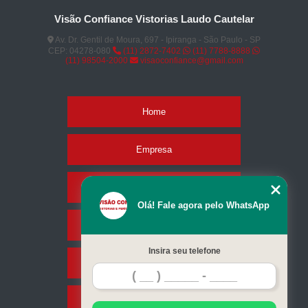
Visão Confiance Vistorias Laudo Cautelar
Av. Dr. Gentil de Moura, 697 - Ipiranga - São Paulo - SP
CEP: 04278-080
(11) 2872-7402
(11) 7788-8888
(11) 98504-2000
visaoconfiance@gmail.com
Home
Empresa
Missão
Olá! Fale agora pelo WhatsApp
Serviços
Insira seu telefone
Contato
Mapa do site