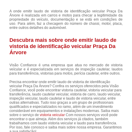
A onde emitir laudo de vistoria de identificação veicular Praça Da
Árvore é realizada em carros e motos para checar a legitimidade da
propriedade do veículo, documentação e se está em condições de
uso. Para além, faz a checagem do número de chassi, motor, placa,
entre outros detalhes do automóvel.
Descubra mais sobre onde emitir laudo de
vistoria de identificação veicular Praça Da
Árvore
Visão Confiance é uma empresa que atua no mercado de vistoria
veícular e é especializada em serviços de inspeção cautelar, laudos
para transferência, vistorias para motos, perícia cautelar, entre outros.
Precisa encontrar onde emitir laudo de vistoria de identificação
veicular Praça Da Árvore? Confira os serviços oferecidos pela Visão
Confiance, você pode encontrar vistoria cautelar, vistoria veicular para
transferência, laudo cautelar veicular, vistoria de carro, laudo veicular,
inspeção veicular, laudo cautelar e laudo de vistoria veicular, entre
outras alternativas. Tudo isso graças a um grupo de profissionais
qualificados e especializados no ramo, além de um investimento
considerável em equipamentos e instalações modernas. Saiba mais
sobre o serviço de
vistoria veicular
Com nossos serviços você pode
encontrar o que almeja. Além dos serviços já citados, também
trabalhamos com laudo vistoria veicular e laudo para transferência.
Por isso, fale conosco e saiba mais sobre nossa empresa. Garantimos
a sua satisfação!