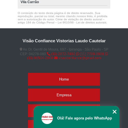
Vila Carrão
O conteúdo do texto desta página é de direito reservado. Sua
reprodução, parcial ou total, mesmo citando nossos links, é proibida
sem a autorização do autor. Crime de violação de direito autoral –
artigo 184 do Código Penal –
Lei 9610/98 - Lei de direitos autorais
.
Visão Confiance Vistorias Laudo Cautelar
Av. Dr. Gentil de Moura, 697 - Ipiranga - São Paulo - SP
CEP: 04278-080
(11) 2872-7402
(11) 7788-8888
(11) 98504-2000
visaoconfiance@gmail.com
Home
Empresa
Missão
Olá! Fale agora pelo WhatsApp
Serviços