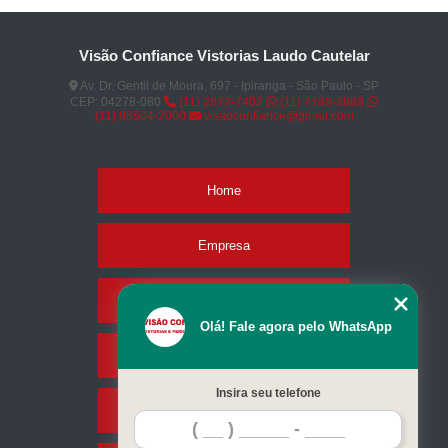
Visão Confiance Vistorias Laudo Cautelar
Av. Dr. Gentil de Moura, 697 - Ipiranga - São Paulo - SP
CEP: 04278-080
(11) 2872-7402
(11) 7788-8888
(11) 98504-2000
visaoconfiance@gmail.com
Home
Empresa
Missão
Olá! Fale agora pelo WhatsApp
Serviços
Insira seu telefone
Contato