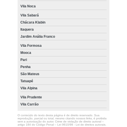
Vila Noca
Vila Sabará
Chácara Klabin
Itaquera
Jardim Anália Franco
Vila Formosa
Mooca
Pari
Penha
São Mateus
Tatuapé
Vila Alpina
Vila Prudente
Vila Carrão
O conteúdo do texto desta página é de direito reservado. Sua
reprodução, parcial ou total, mesmo citando nossos links, é proibida
sem a autorização do autor. Crime de violação de direito autoral –
artigo 184 do Código Penal –
Lei 9610/98 - Lei de direitos autorais
.