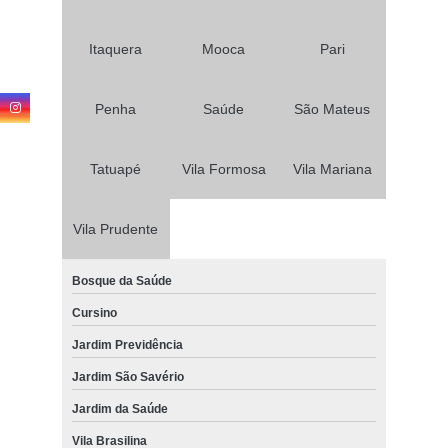
Itaquera
Mooca
Pari
Penha
Saúde
São Mateus
Tatuapé
Vila Formosa
Vila Mariana
Vila Prudente
Bosque da Saúde
Cursino
Jardim Previdência
Jardim São Savério
Jardim da Saúde
Vila Brasilina