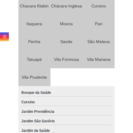
Chacara Klabin
Chácara Inglesa
Cursino
Itaquera
Mooca
Pari
Penha
Saúde
São Mateus
Tatuapé
Vila Formosa
Vila Mariana
Vila Prudente
Bosque da Saúde
Cursino
Jardim Previdência
Jardim São Savério
Jardim da Saúde