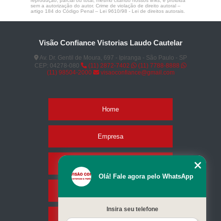
reprodução, parcial ou total, mesmo citando nossos links, é proibida
sem a autorização do autor. Crime de violação de direito autoral –
artigo 184 do Código Penal –
Lei 9610/98 - Lei de direitos autorais
.
Visão Confiance Vistorias Laudo Cautelar
Av. Dr. Gentil de Moura, 697 - Ipiranga - São Paulo - SP
CEP: 04278-080
(11) 2872-7402
(11) 7788-8888
(11) 98504-2000
visaoconfiance@gmail.com
Home
Empresa
Missão
Olá! Fale agora pelo WhatsApp
Serviços
Insira seu telefone
Contato