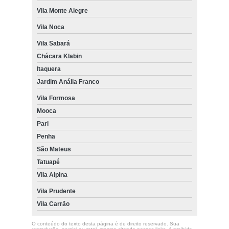
Vila Monte Alegre
Vila Noca
Vila Sabará
Chácara Klabin
Itaquera
Jardim Anália Franco
Vila Formosa
Mooca
Pari
Penha
São Mateus
Tatuapé
Vila Alpina
Vila Prudente
Vila Carrão
O conteúdo do texto desta página é de direito reservado. Sua