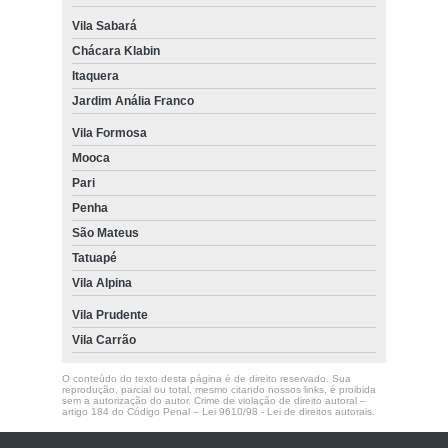
Vila Sabará
Chácara Klabin
Itaquera
Jardim Anália Franco
Vila Formosa
Mooca
Pari
Penha
São Mateus
Tatuapé
Vila Alpina
Vila Prudente
Vila Carrão
O conteúdo do texto desta página é de direito reservado. Sua
reprodução, parcial ou total, mesmo citando nossos links, é proibida
sem a autorização do autor. Crime de violação de direito autoral –
artigo 184 do Código Penal –
Lei 9610/98 - Lei de direitos autorais
.