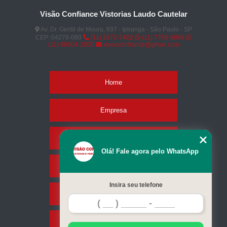
Visão Confiance Vistorias Laudo Cautelar
Av. Dr. Gentil de Moura, 697 - Ipiranga - São Paulo - SP
CEP: 04278-080
(11) 2872-7402
(11) 7788-8888
(11) 98504-2000
visaoconfiance@gmail.com
Home
Empresa
Missão
Olá! Fale agora pelo WhatsApp
Serviços
Insira seu telefone
Contato
Mapa do site