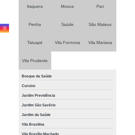
Itaquera
Mooca
Pari
Penha
Saúde
São Mateus
Tatuapé
Vila Formosa
Vila Mariana
Vila Prudente
Bosque da Saúde
Cursino
Jardim Previdência
Jardim São Savério
Jardim da Saúde
Vila Brasilina
Vila Brasílio Machado