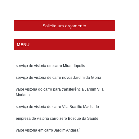
eção de Gás Veicular
Inspeção Gnv Veicular
ção Veicular a Gás
Inspeção Veicular Anual
nspeção Veicular Gnv
Inspeção Veicular Moto
Solicite um orçamento
al
Inspeção Veicular Obrigatória
MENU
ferência
Inspeção Veicular Particular
os
Laudo Cautelar para Carros
serviço de vistoria em carro Mirandópolis
Laudo Cautelar para Carros Importados
Laudo Cautelar para Veículos Leves
serviço de vistoria de carro novos Jardim da Glória
os Pesados
Laudo Cautelar Veicular
valor vistoria do carro para transferência Jardim Vila
Mariana
Completa
Laudo Veicular Cautelar
serviço de vistoria de carro Vila Brasílio Machado
tados
Laudo Veicular para Vans
empresa de vistoria carro zero Bosque da Saúde
esa de Vistoria Cautelar
Laudo Automotivo
 Cautelar Completo
valor vistoria em carro Jardim Andaraí
Laudo Cautelar de Carro