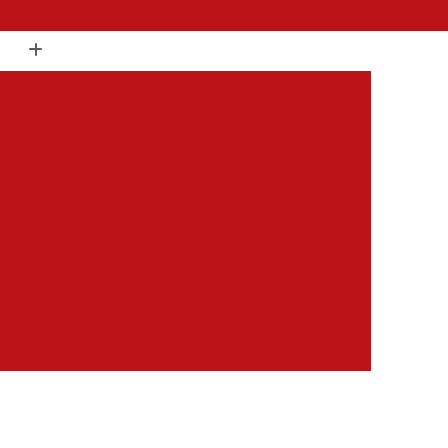
(11) 98504-2000
os
Inspeção Cautelar para Carros
Inspeção Cautelar para Carros Importados
Inspeção Cautelar para Veículos Leves
os Pesados
Inspeção Cautelar Veicular
Completa
Inspeção Veicular Cautelar
speção Veicular para Vans
Inspeção de Carros
dos
Inspeção de Carros Completa
em Veículos
Inspeção de Veículo
tivos
Inspeção de Veículos Coletivos
es
Inspeção de Veículos Estrangeiros
s
Inspeção de Veículos Sinistrados