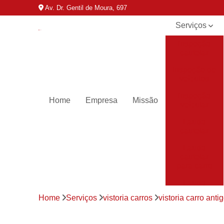
Av. Dr. Gentil de Moura, 697
Serviços
Inspeção
cautelar
Inspeção de
veículos
Inspeção
Home
Empresa
Missão
veicular
Laudo
cautelar
Laudo
cautelar
para carro
Laudo
veicular
Home
Serviços
vistoria carros
vistoria carro anti
Laudos de
transferência