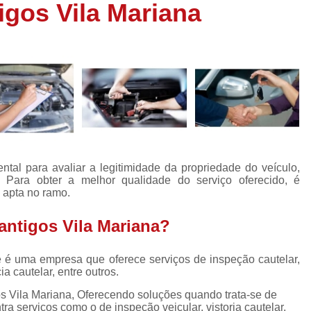
igos Vila Mariana
Inspeção Veicular Completa
Insp
Inspeção Técnica Veicular
Inspe
Inspeção Veicular Carros Novos
I
Inspeção Veicular Nacion
Inspeção Veicular para Trans
Laudo Cautelar de Carr
Laudo Cautelar para Carros Fiat
ntal para avaliar a legitimidade da propriedade do veículo,
Laudo Cautelar para Veículos
Para obter a melhor qualidade do serviço oferecido, é
 apta no ramo.
Laudo Cautelar para Veícul
Laudo Cautelar Veicular 
antigos Vila Mariana?
Laudo Veicular para Fre
ce é uma empresa que oferece serviços de inspeção cautelar,
Empresa de Laudo Cautelar
Empr
ia cautelar, entre outros.
Laudo Cautelar Automotivo
Laudo
gos Vila Mariana, Oferecendo soluções quando trata-se de
ra serviços como o de inspeção veicular, vistoria cautelar,