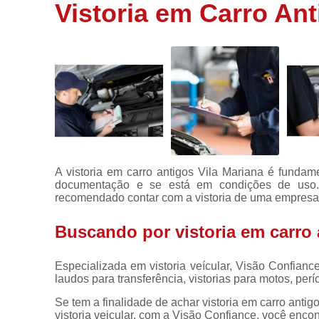
de veículos
Vistoria em Carro Ant
Laudos para
transferência
Perícia
cautelar
Vistoria
Vistoria
carros
Vistoria
A vistoria em carro antigos Vila Mariana é fundame
cautelar
documentação e se está em condições de uso. 
recomendado contar com a vistoria de uma empresa
Vistoria
veicular
Buscando por vistoria em carro 
Vistorias
para motos
Especializada em vistoria veícular, Visão Confian
laudos para transferência, vistorias para motos, períc
Se tem a finalidade de achar vistoria em carro anti
vistoria veicular, com a Visão Confiance, você encont