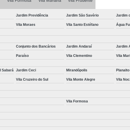
Vila Formosa
Vila Mariana
Laudo Completo de Transferência
Vila Prudente
Laudo Completo pa
Jardim Previdência
Jardim São Savério
Jardim 
Laudo Completo para Transferência d
Vila Moraes
Vila Santo Estéfano
Água F
Laudo de Transferência de
Laudo para Transferência de Ca
Conjunto dos Bancários
Jardim Andaraí
Jardim 
Laudo para Transferência de Veículo
Paraíso
Vila Clementino
Vila Mar
Laudo para Transferência V
Perícia Cautelar Automotiva
Perícia 
l Sabará
Jardim Ceci
Mirandópolis
Planalto
Perícia Cautelar de Veículos
Vila Cruzeiro do Sul
Vila Monte Alegre
Vila No
Perícia Cautelar para Carros Fia
Perícia Cautelar para Veícul
Vila Formosa
Perícia Cautelar Veicular Campinas
Vistoria de Identificação Veicular
V
Vistoria de Veículos de Aplicativ