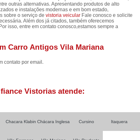
Laudo Cautelar de Veículo
entre outras alternativas. Apresentando produtos de alto
lizados e instalações modernas e em bom estado,
Laudo de Veículo Cautelar
s sobre o serviço de
vistoria veicular
Fale conosco e solicite
necessária. Além dos já citados, também oferecemos
Laudo Vistoria Cautelar Veicul
. Por isso, entre em contato conosco,estamos sempre a
Laudo de Identificação Vei
Laudo de Pericia Veicular
Laudo 
em Carro Antigos Vila Mariana
Laudo Perícia Cautelar Veicular
La
m contato por email.
Laudo Veicular Completo
Laudo Ve
Vistoria e Laudo Veicular
L
Laudo de Transferência Carro
iance Vistorias atende:
Laudo de Transferência de Veícul
Laudo de Transferência para Veíc
Laudo de Transferência Veicular
Chacara Klabin
Chácara Inglesa
Cursino
Itaquera
Laudo de Vistoria para Transferência 