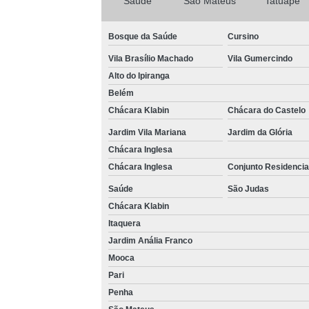
Saúde
São Mateus
Tatuapé
Bosque da Saúde
Cursino
Vila Brasílio Machado
Vila Gumercindo
Alto do Ipiranga
Belém
Chácara Klabin
Chácara do Castelo
Jardim Vila Mariana
Jardim da Glória
Chácara Inglesa
Chácara Inglesa
Conjunto Residencia
Saúde
São Judas
Chácara Klabin
Itaquera
Jardim Anália Franco
Mooca
Pari
Penha