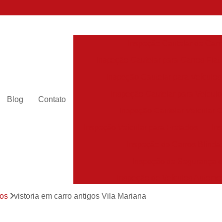
Inspeção Cautelar de Carr
Inspeção Cautelar para Carros Fiat
Inspeção Cautelar para Veículos
Inspeção Cautelar para Veícul
Blog
Contato
Inspeção Cautelar Veicular 
Inspeção Veicular para Fretados
In
Inspeção de Carros Blinda
Inspeção de Segurança 
Inspeção de Veículos Automo
Inspeção de Veículos Escolar
gos
vistoria em carro antigos Vila Mariana
Inspeção de Veículos Leve