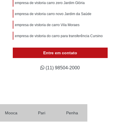
Laudo Cautelar Veicular e Financiamento
empresa de vistoria carro zero Jardim Glória
Laudo Pericial Veicular Completo
empresa de vistoria carro novo Jardim da Saúde
ar
Serviço de Laudo Cautelar Veicular
empresa de vistoria de carro Vila Moraes
cular
Laudo de Inspeção Veicular
empresa de vistoria do carro para transferência Cursino
e Pericia Veicular
Laudo Inspeção Veicular
udo Pericial Veicular
Laudo Técnico Veicular
Entre em contato
icular Gnv
Laudo Veicular para Transferência
(11) 98504-2000
audo de Carro
Laudo de Transferência
Laudo de Transferência de Automóveis
os
Laudo de Transferência Mais Próximo
ulos
Laudo de Transferência Perto de Mim
Laudo de Vistoria para Transferência de Carros
Mooca
Pari
Penha
de Veículo
Laudo Transferência Veicular Valor