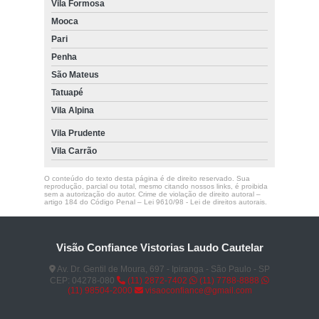
Vila Formosa
Mooca
Pari
Penha
São Mateus
Tatuapé
Vila Alpina
Vila Prudente
Vila Carrão
O conteúdo do texto desta página é de direito reservado. Sua
reprodução, parcial ou total, mesmo citando nossos links, é proibida
sem a autorização do autor. Crime de violação de direito autoral –
artigo 184 do Código Penal –
Lei 9610/98 - Lei de direitos autorais
.
Visão Confiance Vistorias Laudo Cautelar
Av. Dr. Gentil de Moura, 697 - Ipiranga - São Paulo - SP
CEP: 04278-080
(11) 2872-7402
(11) 7788-8888
(11) 98504-2000
visaoconfiance@gmail.com