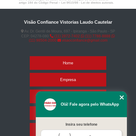
artigo 184 do Código Penal –
Lei 9610/98 - Lei de direitos autorais
.
Visão Confiance Vistorias Laudo Cautelar
Av. Dr. Gentil de Moura, 697 - Ipiranga - São Paulo - SP
CEP: 04278-080
(11) 2872-7402
(11) 7788-8888
(11) 98504-2000
visaoconfiance@gmail.com
Home
Empresa
Missão
Olá! Fale agora pelo WhatsApp
Serviços
Insira seu telefone
Contato