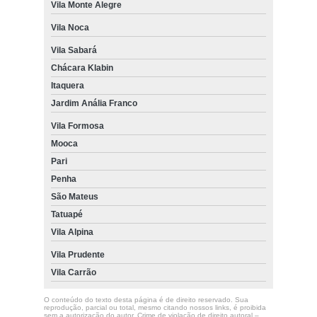
Vila Monte Alegre
Vila Noca
Vila Sabará
Chácara Klabin
Itaquera
Jardim Anália Franco
Vila Formosa
Mooca
Pari
Penha
São Mateus
Tatuapé
Vila Alpina
Vila Prudente
Vila Carrão
O conteúdo do texto desta página é de direito reservado. Sua
reprodução, parcial ou total, mesmo citando nossos links, é proibida
sem a autorização do autor. Crime de violação de direito autoral –