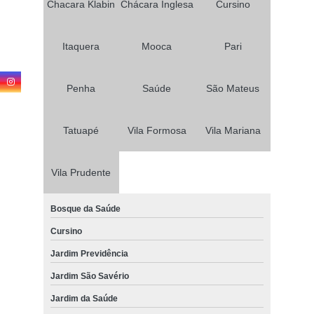
Chacara Klabin
Chácara Inglesa
Cursino
Itaquera
Mooca
Pari
Penha
Saúde
São Mateus
Tatuapé
Vila Formosa
Vila Mariana
Vila Prudente
Bosque da Saúde
Cursino
Jardim Previdência
Jardim São Savério
Jardim da Saúde