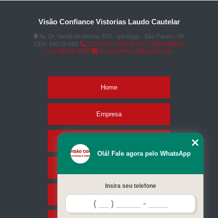
Visão Confiance Vistorias Laudo Cautelar
Av. Dr. Gentil de Moura, 697 - Ipiranga - São Paulo - SP
CEP: 04278-080
(11) 2872-7402
(11) 7788-8888
(11) 98504-2000
visaoconfiance@gmail.com
Home
Empresa
Missão
Olá! Fale agora pelo WhatsApp
Serviços
Insira seu telefone
Contato