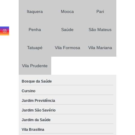
Itaquera
Mooca
Pari
Penha
Saúde
São Mateus
Tatuapé
Vila Formosa
Vila Mariana
Vila Prudente
Bosque da Saúde
Cursino
Jardim Previdência
Jardim São Savério
Jardim da Saúde
Vila Brasilina