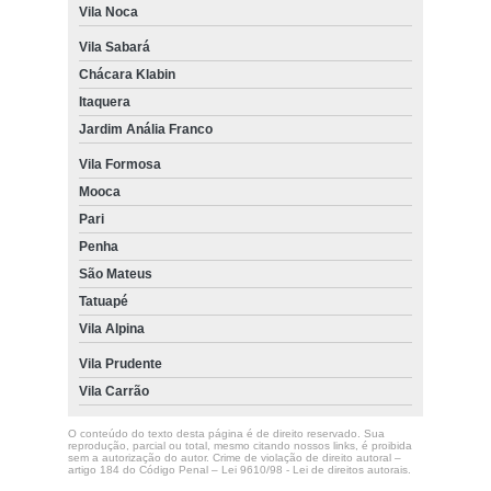
Vila Noca
Vila Sabará
Chácara Klabin
Itaquera
Jardim Anália Franco
Vila Formosa
Mooca
Pari
Penha
São Mateus
Tatuapé
Vila Alpina
Vila Prudente
Vila Carrão
O conteúdo do texto desta página é de direito reservado. Sua
reprodução, parcial ou total, mesmo citando nossos links, é proibida
sem a autorização do autor. Crime de violação de direito autoral –
artigo 184 do Código Penal –
Lei 9610/98 - Lei de direitos autorais
.