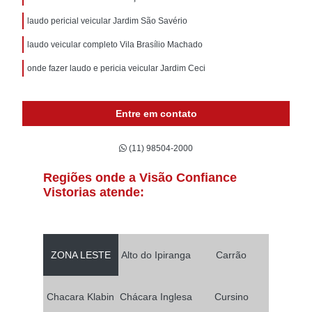
laudo pericial veicular Jardim São Savério
laudo veicular completo Vila Brasílio Machado
onde fazer laudo e pericia veicular Jardim Ceci
Entre em contato
(11) 98504-2000
Regiões onde a Visão Confiance
Vistorias atende:
ZONA LESTE
Alto do Ipiranga
Carrão
Chacara Klabin
Chácara Inglesa
Cursino