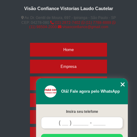
Visão Confiance Vistorias Laudo Cautelar
Av. Dr. Gentil de Moura, 697 - Ipiranga - São Paulo - SP
CEP: 04278-080
(11) 2872-7402
(11) 7788-8888
(11) 98504-2000
visaoconfiance@gmail.com
Home
Empresa
Missão
Olá! Fale agora pelo WhatsApp
Serviços
Insira seu telefone
Contato
Mapa do site