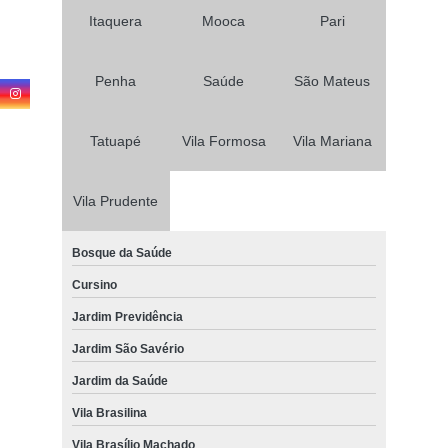
Itaquera
Mooca
Pari
Penha
Saúde
São Mateus
Tatuapé
Vila Formosa
Vila Mariana
Vila Prudente
Bosque da Saúde
Cursino
Jardim Previdência
Jardim São Savério
Jardim da Saúde
Vila Brasilina
Vila Brasílio Machado