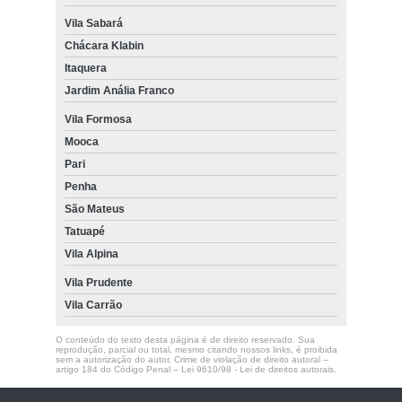
Vila Sabará
Chácara Klabin
Itaquera
Jardim Anália Franco
Vila Formosa
Mooca
Pari
Penha
São Mateus
Tatuapé
Vila Alpina
Vila Prudente
Vila Carrão
O conteúdo do texto desta página é de direito reservado. Sua
reprodução, parcial ou total, mesmo citando nossos links, é proibida
sem a autorização do autor. Crime de violação de direito autoral –
artigo 184 do Código Penal –
Lei 9610/98 - Lei de direitos autorais
.