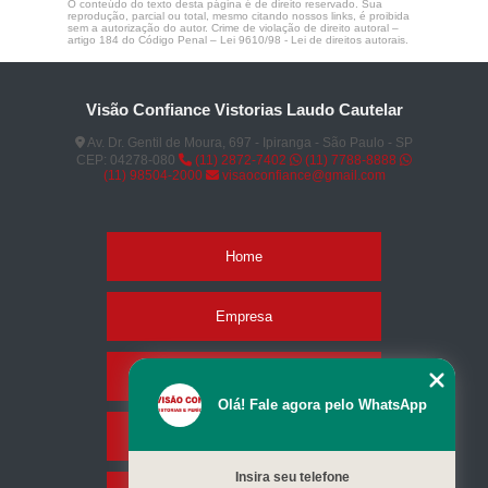
O conteúdo do texto desta página é de direito reservado. Sua
reprodução, parcial ou total, mesmo citando nossos links, é proibida
sem a autorização do autor. Crime de violação de direito autoral –
artigo 184 do Código Penal –
Lei 9610/98 - Lei de direitos autorais
.
Visão Confiance Vistorias Laudo Cautelar
Av. Dr. Gentil de Moura, 697 - Ipiranga - São Paulo - SP
CEP: 04278-080
(11) 2872-7402
(11) 7788-8888
(11) 98504-2000
visaoconfiance@gmail.com
Home
Empresa
Missão
Olá! Fale agora pelo WhatsApp
Serviços
Insira seu telefone