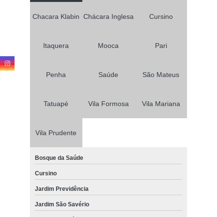
Chacara Klabin
Chácara Inglesa
Cursino
Itaquera
Mooca
Pari
Penha
Saúde
São Mateus
Tatuapé
Vila Formosa
Vila Mariana
Vila Prudente
Bosque da Saúde
Cursino
Jardim Previdência
Jardim São Savério