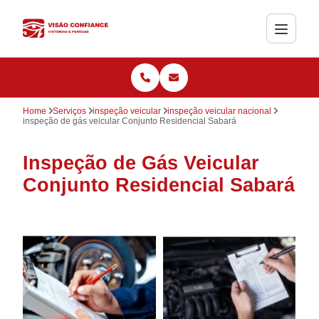
Home
Serviços
inspeção veicular
inspeção veicular nacional
inspeção de gás veicular Conjunto Residencial Sabará
Inspeção de Gás Veicular
Conjunto Residencial Sabará