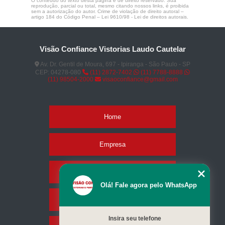
O conteúdo do texto desta página é de direito reservado. Sua
reprodução, parcial ou total, mesmo citando nossos links, é proibida
sem a autorização do autor. Crime de violação de direito autoral –
artigo 184 do Código Penal –
Lei 9610/98 - Lei de direitos autorais
.
Visão Confiance Vistorias Laudo Cautelar
Av. Dr. Gentil de Moura, 697 - Ipiranga - São Paulo - SP
CEP: 04278-080
(11) 2872-7402
(11) 7788-8888
(11) 98504-2000
visaoconfiance@gmail.com
Home
Empresa
Missão
Olá! Fale agora pelo WhatsApp
Serviços
Insira seu telefone