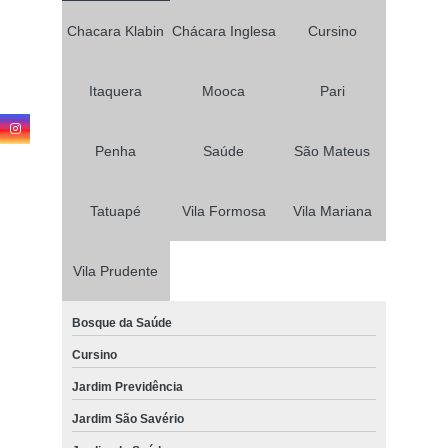
Chacara Klabin
Chácara Inglesa
Cursino
Itaquera
Mooca
Pari
Penha
Saúde
São Mateus
Tatuapé
Vila Formosa
Vila Mariana
Vila Prudente
Bosque da Saúde
Cursino
Jardim Previdência
Jardim São Savério