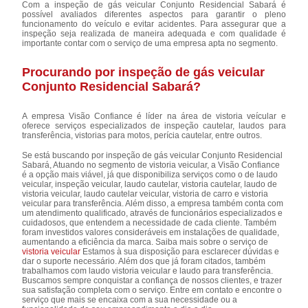
Com a inspeção de gás veicular Conjunto Residencial Sabará é
possível avaliados diferentes aspectos para garantir o pleno
funcionamento do veículo e evitar acidentes. Para assegurar que a
inspeção seja realizada de maneira adequada e com qualidade é
importante contar com o serviço de uma empresa apta no segmento.
Procurando por inspeção de gás veicular
Conjunto Residencial Sabará?
A empresa Visão Confiance é líder na área de vistoria veícular e
oferece serviços especializados de inspeção cautelar, laudos para
transferência, vistorias para motos, perícia cautelar, entre outros.
Se está buscando por inspeção de gás veicular Conjunto Residencial
Sabará, Atuando no segmento de vistoria veicular, a Visão Confiance
é a opção mais viável, já que disponibiliza serviços como o de laudo
veicular, inspeção veicular, laudo cautelar, vistoria cautelar, laudo de
vistoria veicular, laudo cautelar veicular, vistoria de carro e vistoria
veicular para transferência. Além disso, a empresa também conta com
um atendimento qualificado, através de funcionários especializados e
cuidadosos, que entendem a necessidade de cada cliente. Também
foram investidos valores consideráveis em instalações de qualidade,
aumentando a eficiência da marca. Saiba mais sobre o serviço de
vistoria veicular
Estamos à sua disposição para esclarecer dúvidas e
dar o suporte necessário. Além dos que já foram citados, também
trabalhamos com laudo vistoria veicular e laudo para transferência.
Buscamos sempre conquistar a confiança de nossos clientes, e trazer
sua satisfação completa com o serviço. Entre em contato e encontre o
serviço que mais se encaixa com a sua necessidade ou a