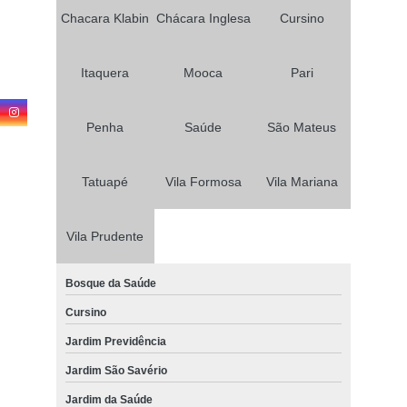
Chacara Klabin
Chácara Inglesa
Cursino
Itaquera
Mooca
Pari
Penha
Saúde
São Mateus
Tatuapé
Vila Formosa
Vila Mariana
Vila Prudente
Bosque da Saúde
Cursino
Jardim Previdência
Jardim São Savério
Jardim da Saúde