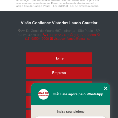
reprodução, parcial ou total, mesmo citando nossos links, é proibida
sem a autorização do autor. Crime de violação de direito autoral –
artigo 184 do Código Penal –
Lei 9610/98 - Lei de direitos autorais
.
Visão Confiance Vistorias Laudo Cautelar
Av. Dr. Gentil de Moura, 697 - Ipiranga - São Paulo - SP
CEP: 04278-080
(11) 2872-7402
(11) 7788-8888
(11) 98504-2000
visaoconfiance@gmail.com
Home
Empresa
Missão
Olá! Fale agora pelo WhatsApp
Serviços
Insira seu telefone
Contato