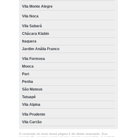
Vila Monte Alegre
Vila Noca
Vila Sabará
Chácara Klabin
Itaquera
Jardim Anália Franco
Vila Formosa
Mooca
Pari
Penha
São Mateus
Tatuapé
Vila Alpina
Vila Prudente
Vila Carrão
O conteúdo do texto desta página é de direito reservado. Sua