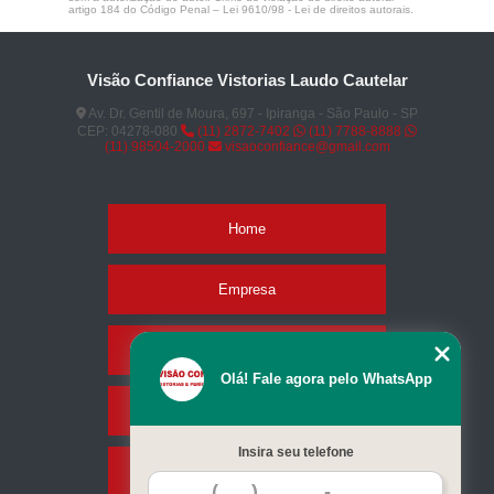
artigo 184 do Código Penal –
Lei 9610/98 - Lei de direitos autorais
.
Visão Confiance Vistorias Laudo Cautelar
Av. Dr. Gentil de Moura, 697 - Ipiranga - São Paulo - SP
CEP: 04278-080
(11) 2872-7402
(11) 7788-8888
(11) 98504-2000
visaoconfiance@gmail.com
Home
Empresa
Missão
Olá! Fale agora pelo WhatsApp
Serviços
Insira seu telefone
Contato