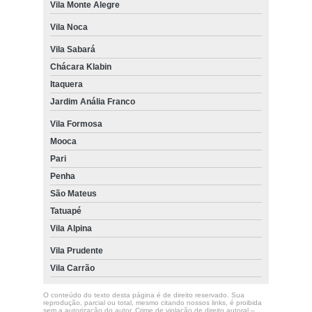
Vila Monte Alegre
Vila Noca
Vila Sabará
Chácara Klabin
Itaquera
Jardim Anália Franco
Vila Formosa
Mooca
Pari
Penha
São Mateus
Tatuapé
Vila Alpina
Vila Prudente
Vila Carrão
O conteúdo do texto desta página é de direito reservado. Sua
reprodução, parcial ou total, mesmo citando nossos links, é proibida
sem a autorização do autor. Crime de violação de direito autoral –