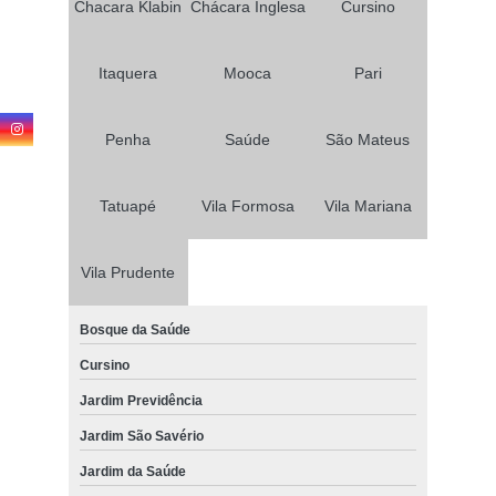
Chacara Klabin
Chácara Inglesa
Cursino
Itaquera
Mooca
Pari
Penha
Saúde
São Mateus
Tatuapé
Vila Formosa
Vila Mariana
Vila Prudente
Bosque da Saúde
Cursino
Jardim Previdência
Jardim São Savério
Jardim da Saúde