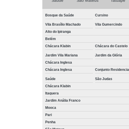
Saúde
São Mateus
Tatuapé
Bosque da Saúde
Cursino
Vila Brasílio Machado
Vila Gumercindo
Alto do Ipiranga
Belém
Chácara Klabin
Chácara do Castelo
Jardim Vila Mariana
Jardim da Glória
Chácara Inglesa
Chácara Inglesa
Conjunto Residencia
Saúde
São Judas
Chácara Klabin
Itaquera
Jardim Anália Franco
Mooca
Pari
Penha