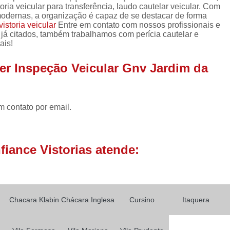
Laudo Cautelar de Veículo
toria veicular para transferência, laudo cautelar veicular. Com
 modernas, a organização é capaz de se destacar de forma
Laudo de Veículo Cautelar
vistoria veicular
Entre em contato com nossos profissionais e
 já citados, também trabalhamos com perícia cautelar e
Laudo Vistoria Cautelar Veicul
ais!
Laudo de Identificação Vei
er Inspeção Veicular Gnv Jardim da
Laudo de Pericia Veicular
Laudo 
Laudo Perícia Cautelar Veicular
La
m contato por email.
Laudo Veicular Completo
Laudo Ve
Vistoria e Laudo Veicular
L
Laudo de Transferência Carro
iance Vistorias atende:
Laudo de Transferência de Veícul
Laudo de Transferência para Veíc
Laudo de Transferência Veicular
Chacara Klabin
Chácara Inglesa
Cursino
Itaquera
Laudo de Vistoria para Transferência 