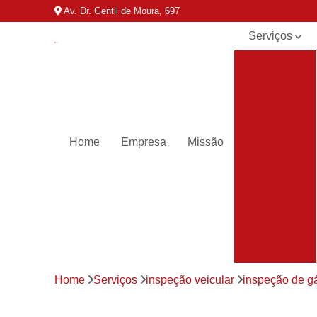
Av. Dr. Gentil de Moura, 697
Serviços
Inspeção
cautelar
Inspeção de
veículos
Inspeção
Home
Empresa
Missão
veicular
Laudo
cautelar
Laudo
cautelar
para carro
Laudo
veicular
Home
Serviços
inspeção veicular
inspeção de gá
Laudos de
transferência