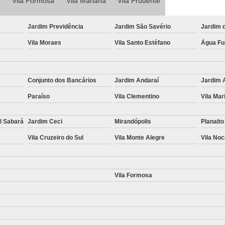
Vila Formosa
Vila Mariana
Laudo Completo de Transferência
Vila Prudente
Laudo Completo pa
Jardim Previdência
Jardim São Savério
Jardim 
Laudo Completo para Transferência d
Vila Moraes
Vila Santo Estéfano
Água F
Laudo de Transferência de
Laudo para Transferência de Ca
Conjunto dos Bancários
Jardim Andaraí
Jardim 
Laudo para Transferência de Veículo
Paraíso
Vila Clementino
Vila Mar
Laudo para Transferência V
Perícia Cautelar Automotiva
Perícia 
l Sabará
Jardim Ceci
Mirandópolis
Planalto
Perícia Cautelar de Veículos
Vila Cruzeiro do Sul
Vila Monte Alegre
Vila No
Perícia Cautelar para Carros Fia
Perícia Cautelar para Veícul
Vila Formosa
Perícia Cautelar Veicular Campinas
Vistoria de Identificação Veicular
V
Vistoria de Veículos de Aplicativ