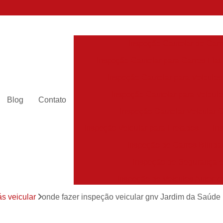
Inspeção Cautelar de Carr
Inspeção Cautelar para Carros Fiat
Inspeção Cautelar para Veículos
Inspeção Cautelar para Veícul
Blog
Contato
Inspeção Cautelar Veicular 
Inspeção Veicular para Fretados
In
Inspeção de Carros Blinda
Inspeção de Segurança 
Inspeção de Veículos Automo
Inspeção de Veículos Escolar
s veicular
onde fazer inspeção veicular gnv Jardim da Saúde
Inspeção de Veículos Leve