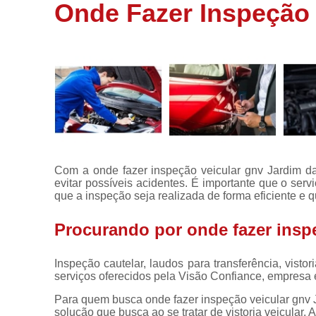
de veículos
Onde Fazer Inspeção 
Laudos para
transferência
Perícia
cautelar
Vistoria
Vistoria
carros
Vistoria
Com a onde fazer inspeção veicular gnv Jardim da
cautelar
evitar possíveis acidentes. É importante que o ser
que a inspeção seja realizada de forma eficiente e q
Vistoria
veicular
Procurando por onde fazer insp
Vistorias
para motos
Inspeção cautelar, laudos para transferência, vistor
serviços oferecidos pela Visão Confiance, empresa e
Para quem busca onde fazer inspeção veicular gnv 
solução que busca ao se tratar de vistoria veicular.