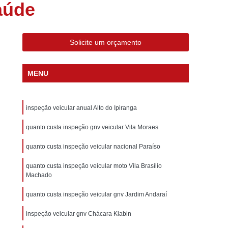
aúde
eção de Gás Veicular
Inspeção Gnv Veicular
ção Veicular a Gás
Inspeção Veicular Anual
nspeção Veicular Gnv
Inspeção Veicular Moto
Solicite um orçamento
al
Inspeção Veicular Obrigatória
MENU
ferência
Inspeção Veicular Particular
os
Laudo Cautelar para Carros
inspeção veicular anual Alto do Ipiranga
Laudo Cautelar para Carros Importados
Laudo Cautelar para Veículos Leves
quanto custa inspeção gnv veicular Vila Moraes
os Pesados
Laudo Cautelar Veicular
quanto custa inspeção veicular nacional Paraíso
Completa
Laudo Veicular Cautelar
quanto custa inspeção veicular moto Vila Brasílio
Machado
tados
Laudo Veicular para Vans
quanto custa inspeção veicular gnv Jardim Andaraí
esa de Vistoria Cautelar
Laudo Automotivo
 Cautelar Completo
inspeção veicular gnv Chácara Klabin
Laudo Cautelar de Carro