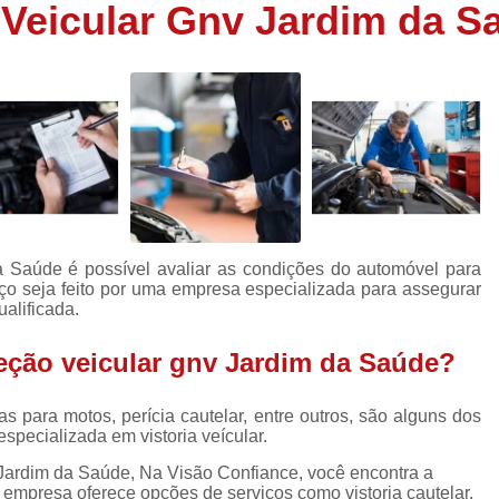
Veicular Gnv Jardim da S
Inspeção Veicular Completa
Insp
Inspeção Técnica Veicular
Inspe
Inspeção Veicular Carros Novos
I
Inspeção Veicular Nacion
Inspeção Veicular para Trans
Laudo Cautelar de Carr
Laudo Cautelar para Carros Fiat
 Saúde é possível avaliar as condições do automóvel para
Laudo Cautelar para Veículos
viço seja feito por uma empresa especializada para assegurar
ualificada.
Laudo Cautelar para Veícul
Laudo Cautelar Veicular 
eção veicular gnv Jardim da Saúde?
Laudo Veicular para Fre
ias para motos, perícia cautelar, entre outros, são alguns dos
Empresa de Laudo Cautelar
Empr
specializada em vistoria veícular.
Laudo Cautelar Automotivo
Laudo
Jardim da Saúde, Na Visão Confiance, você encontra a
 A empresa oferece opções de serviços como vistoria cautelar,