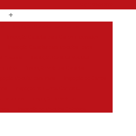
(11) 98504-2000
os
Inspeção Cautelar para Carros
Inspeção Cautelar para Carros Importados
Inspeção Cautelar para Veículos Leves
os Pesados
Inspeção Cautelar Veicular
Completa
Inspeção Veicular Cautelar
speção Veicular para Vans
Inspeção de Carros
dos
Inspeção de Carros Completa
em Veículos
Inspeção de Veículo
tivos
Inspeção de Veículos Coletivos
es
Inspeção de Veículos Estrangeiros
s
Inspeção de Veículos Sinistrados