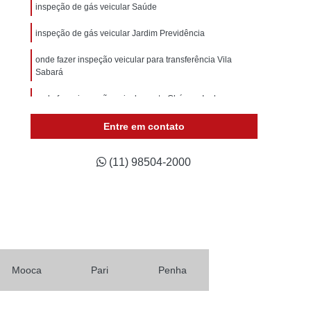
Laudo Cautelar Veicular e Financiamento
inspeção de gás veicular Saúde
Laudo Pericial Veicular Completo
inspeção de gás veicular Jardim Previdência
ar
Serviço de Laudo Cautelar Veicular
onde fazer inspeção veicular para transferência Vila
Sabará
cular
Laudo de Inspeção Veicular
e Pericia Veicular
onde fazer inspeção veicular moto Chácara Inglesa
Laudo Inspeção Veicular
udo Pericial Veicular
Laudo Técnico Veicular
Entre em contato
icular Gnv
Laudo Veicular para Transferência
(11) 98504-2000
audo de Carro
Laudo de Transferência
Laudo de Transferência de Automóveis
os
Laudo de Transferência Mais Próximo
ulos
Laudo de Transferência Perto de Mim
Laudo de Vistoria para Transferência de Carros
Mooca
Pari
Penha
de Veículo
Laudo Transferência Veicular Valor